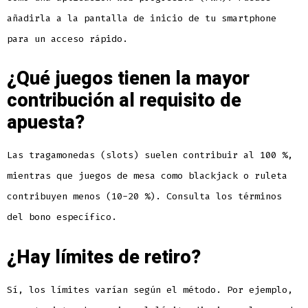
añadirla a la pantalla de inicio de tu smartphone
para un acceso rápido.
¿Qué juegos tienen la mayor
contribución al requisito de
apuesta?
Las tragamonedas (slots) suelen contribuir al 100 %,
mientras que juegos de mesa como blackjack o ruleta
contribuyen menos (10-20 %). Consulta los términos
del bono específico.
¿Hay límites de retiro?
Sí, los límites varían según el método. Por ejemplo,