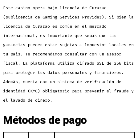
Este casino opera bajo licencia de Curazao
(sublicencia de Gaming Services Provider). Si bien la
licencia de Curazao es común en el mercado
internacional, es importante que sepas que las
ganancias pueden estar sujetas a impuestos locales en
tu país. Te recomendamos consultar con un asesor
fiscal. La plataforma utiliza cifrado SSL de 256 bits
para proteger tus datos personales y financieros.
Además, cuenta con un sistema de verificación de
identidad (KYC) obligatorio para prevenir el fraude y
el lavado de dinero.
Métodos de pago