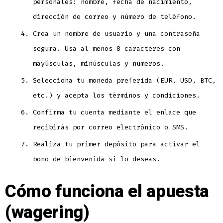
personales: nombre, fecha de nacimiento,
dirección de correo y número de teléfono.
Crea un nombre de usuario y una contraseña
segura. Usa al menos 8 caracteres con
mayúsculas, minúsculas y números.
Selecciona tu moneda preferida (EUR, USD, BTC,
etc.) y acepta los términos y condiciones.
Confirma tu cuenta mediante el enlace que
recibirás por correo electrónico o SMS.
Realiza tu primer depósito para activar el
bono de bienvenida si lo deseas.
Cómo funciona el apuesta
(wagering)