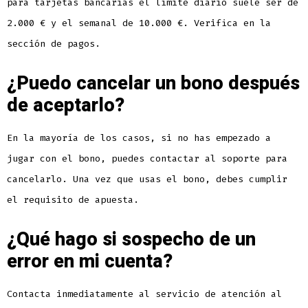
para tarjetas bancarias el límite diario suele ser de
2.000 € y el semanal de 10.000 €. Verifica en la
sección de pagos.
¿Puedo cancelar un bono después
de aceptarlo?
En la mayoría de los casos, si no has empezado a
jugar con el bono, puedes contactar al soporte para
cancelarlo. Una vez que usas el bono, debes cumplir
el requisito de apuesta.
¿Qué hago si sospecho de un
error en mi cuenta?
Contacta inmediatamente al servicio de atención al