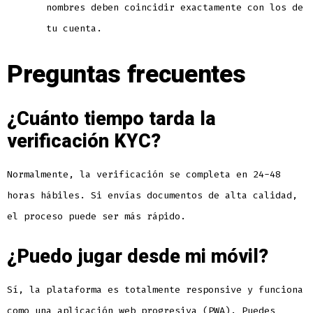
nombres deben coincidir exactamente con los de
tu cuenta.
Preguntas frecuentes
¿Cuánto tiempo tarda la
verificación KYC?
Normalmente, la verificación se completa en 24-48
horas hábiles. Si envías documentos de alta calidad,
el proceso puede ser más rápido.
¿Puedo jugar desde mi móvil?
Sí, la plataforma es totalmente responsive y funciona
como una aplicación web progresiva (PWA). Puedes