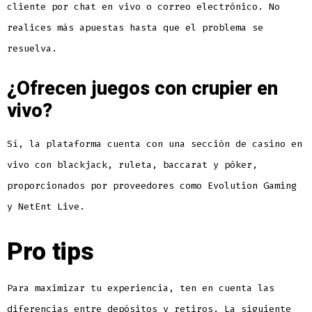
cliente por chat en vivo o correo electrónico. No
realices más apuestas hasta que el problema se
resuelva.
¿Ofrecen juegos con crupier en
vivo?
Sí, la plataforma cuenta con una sección de casino en
vivo con blackjack, ruleta, baccarat y póker,
proporcionados por proveedores como Evolution Gaming
y NetEnt Live.
Pro tips
Para maximizar tu experiencia, ten en cuenta las
diferencias entre depósitos y retiros. La siguiente