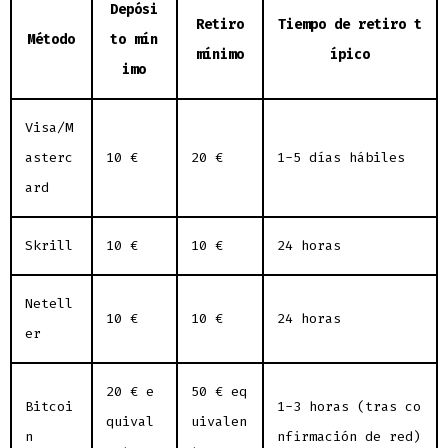
Depósi
Retiro
Tiempo de retiro t
Método
to mín
mínimo
ípico
imo
Visa/M
asterc
10 €
20 €
1-5 días hábiles
ard
Skrill
10 €
10 €
24 horas
Netell
10 €
10 €
24 horas
er
20 € e
50 € eq
Bitcoi
1-3 horas (tras co
quival
uivalen
n
nfirmación de red)