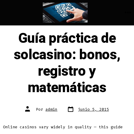
Saltar
ME
al
contenido
Guía práctica de
solcasino: bonos,
registro y
matemáticas
Fecha
Autor
Por
admin
junio 5, 2015
de
de
publicación
la
entrada
Online casinos vary widely in quality — this guide