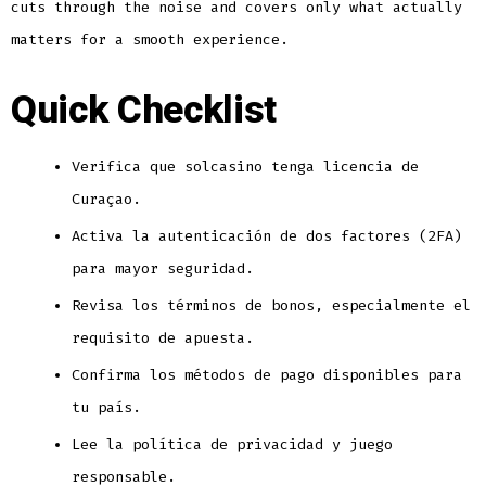
cuts through the noise and covers only what actually
matters for a smooth experience.
Quick Checklist
Verifica que solcasino tenga licencia de
Curaçao.
Activa la autenticación de dos factores (2FA)
para mayor seguridad.
Revisa los términos de bonos, especialmente el
requisito de apuesta.
Confirma los métodos de pago disponibles para
tu país.
Lee la política de privacidad y juego
responsable.