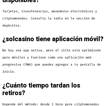
disponibles?
Tarjetas, transferencias, monederos electrónicos y
criptomonedas. Consulta la tabla en la sección de
depósitos.
¿solcasino tiene aplicación móvil?
No hay una app nativa, pero el sitio está optimizado
para móviles y funciona como una aplicación web
progresiva (PWA) que puedes agregar a tu pantalla de
inicio.
¿Cuánto tiempo tardan los
retiros?
Depende del método: desde 1 hora para criptomonedas