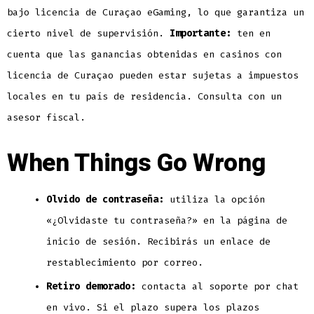
bajo licencia de Curaçao eGaming, lo que garantiza un
cierto nivel de supervisión.
Importante:
ten en
cuenta que las ganancias obtenidas en casinos con
licencia de Curaçao pueden estar sujetas a impuestos
locales en tu país de residencia. Consulta con un
asesor fiscal.
When Things Go Wrong
Olvido de contraseña:
utiliza la opción
«¿Olvidaste tu contraseña?» en la página de
inicio de sesión. Recibirás un enlace de
restablecimiento por correo.
Retiro demorado:
contacta al soporte por chat
en vivo. Si el plazo supera los plazos