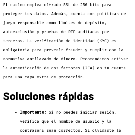
El casino emplea cifrado SSL de 256 bits para
proteger tus datos. Además, cuenta con políticas de
juego responsable como límites de depósito,
autoexclusión y pruebas de RTP auditadas por
terceros. La verificación de identidad (KYC) es
obligatoria para prevenir fraudes y cumplir con la
normativa antilavado de dinero. Recomendamos activar
la autenticación de dos factores (2FA) en tu cuenta
para una capa extra de protección.
Soluciones rápidas
Importante:
Si no puedes iniciar sesión,
verifica que el nombre de usuario y la
contraseña sean correctos. Si olvidaste la