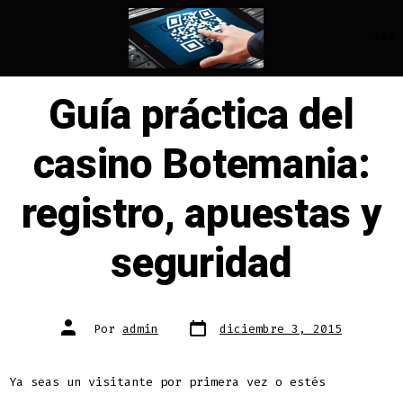
Saltar
ME
al
contenido
Guía práctica del
casino Botemania:
registro, apuestas y
seguridad
Fecha
Autor
Por
admin
diciembre 3, 2015
de
de
publicación
la
entrada
Ya seas un visitante por primera vez o estés