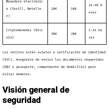
Monedero electrónic
24-48 h
o (Skrill, Netelle
10€
10€
oras
r)
Criptomonedas (Bitc
1-24 ho
20€
20€
oin)
ras
Los retiros están sujetos a verificación de identidad
(KYC). Asegúrate de enviar los documentos requeridos
(DNI o pasaporte, comprobante de domicilio) para
evitar demoras.
Visión general de
seguridad