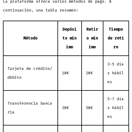
La plataforma ofrece varios métodos de pago. A
continuación, una tabla resumen:
Depósi
Retir
Tiempo
Método
to mín
o mín
de reti
imo
imo
ro
3-5 día
Tarjeta de crédito/
10€
20€
s hábil
débito
es
5-7 día
Transferencia banca
20€
50€
s hábil
ria
es