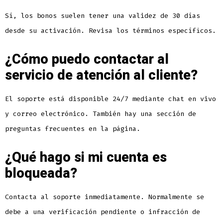
Sí, los bonos suelen tener una validez de 30 días
desde su activación. Revisa los términos específicos.
¿Cómo puedo contactar al
servicio de atención al cliente?
El soporte está disponible 24/7 mediante chat en vivo
y correo electrónico. También hay una sección de
preguntas frecuentes en la página.
¿Qué hago si mi cuenta es
bloqueada?
Contacta al soporte inmediatamente. Normalmente se
debe a una verificación pendiente o infracción de