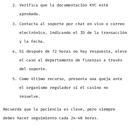
Verifica que la documentación KYC esté
aprobada.
Contacta al soporte por chat en vivo o correo
electrónico, indicando el ID de la transacción
y la fecha.
Si después de 72 horas no hay respuesta, eleva
el caso al departamento de finanzas a través
del soporte.
Como último recurso, presenta una queja ante
el organismo regulador si el casino no
resuelve.
Recuerda que la paciencia es clave, pero siempre
debes hacer seguimiento cada 24-48 horas.