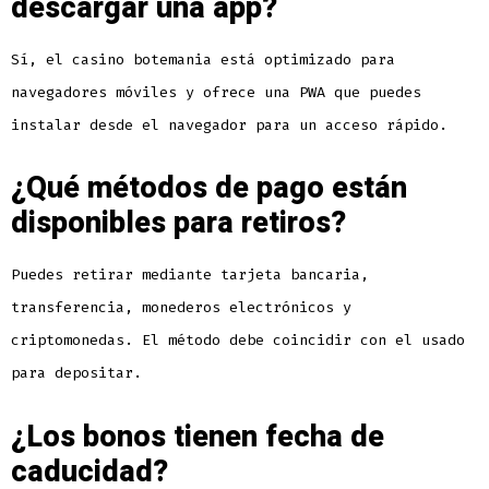
descargar una app?
Sí, el casino botemania está optimizado para
navegadores móviles y ofrece una PWA que puedes
instalar desde el navegador para un acceso rápido.
¿Qué métodos de pago están
disponibles para retiros?
Puedes retirar mediante tarjeta bancaria,
transferencia, monederos electrónicos y
criptomonedas. El método debe coincidir con el usado
para depositar.
¿Los bonos tienen fecha de
caducidad?