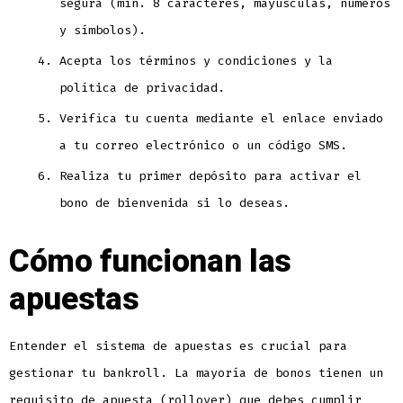
segura (mín. 8 caracteres, mayúsculas, números
y símbolos).
Acepta los términos y condiciones y la
política de privacidad.
Verifica tu cuenta mediante el enlace enviado
a tu correo electrónico o un código SMS.
Realiza tu primer depósito para activar el
bono de bienvenida si lo deseas.
Cómo funcionan las
apuestas
Entender el sistema de apuestas es crucial para
gestionar tu bankroll. La mayoría de bonos tienen un
requisito de apuesta (rollover) que debes cumplir