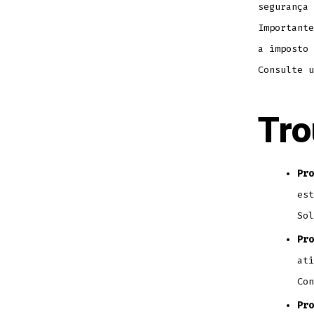
segurança 
Importante
a imposto 
Consulte u
Tro
Pro
est
Sol
Pro
ati
Con
Pro