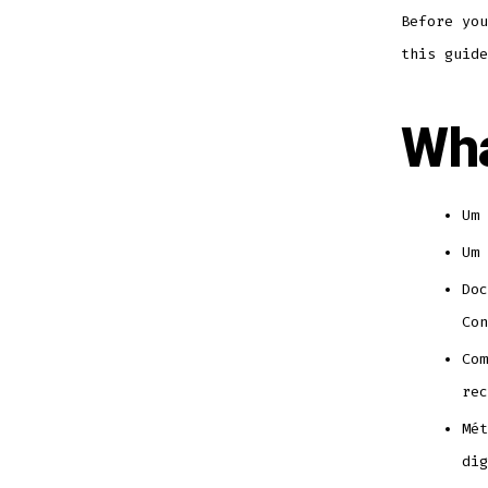
Before yo
this guide
Wha
Um 
Um 
Doc
Con
Com
rec
Mét
dig