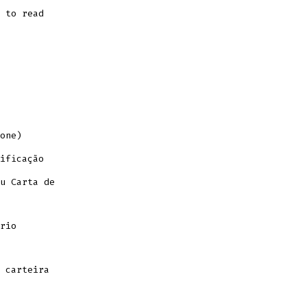
 to read
one)
ificação
u Carta de
rio
 carteira