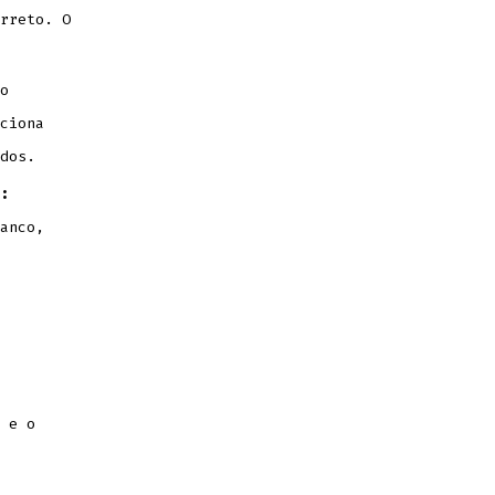
rreto. O
o
ciona
dos.
:
anco,
 e o