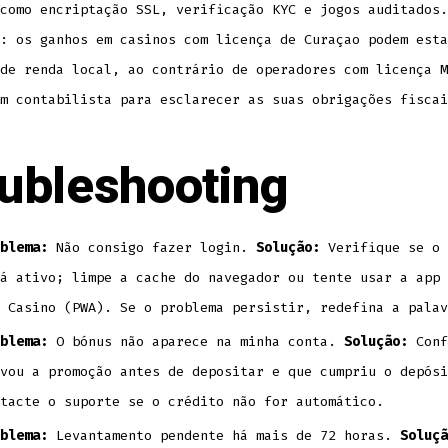
como encriptação SSL, verificação KYC e jogos auditados.
: os ganhos em casinos com licença de Curaçao podem esta
de renda local, ao contrário de operadores com licença M
m contabilista para esclarecer as suas obrigações fiscai
ubleshooting
blema:
Não consigo fazer login.
Solução:
Verifique se o 
á ativo; limpe a cache do navegador ou tente usar a app 
 Casino (PWA). Se o problema persistir, redefina a palav
blema:
O bónus não aparece na minha conta.
Solução:
Conf
vou a promoção antes de depositar e que cumpriu o depósi
tacte o suporte se o crédito não for automático.
blema:
Levantamento pendente há mais de 72 horas.
Soluçã