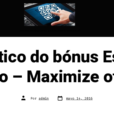
¡Hacemos digital tu publicidad tradicional!
tico do bónus Es
o – Maximize o
Fecha
Autor
Por
admin
mayo 14, 2016
de
de
publicación
la
entrada