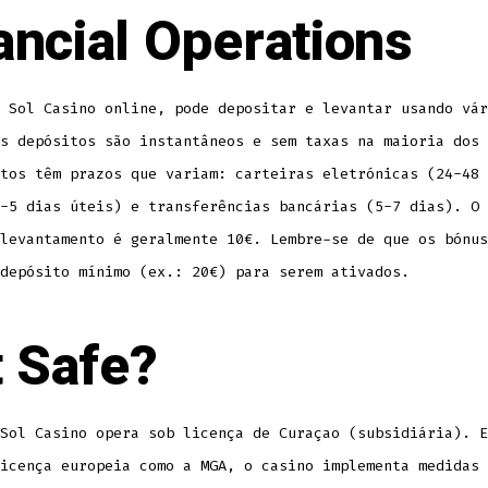
ancial Operations
 Sol Casino online, pode depositar e levantar usando vár
s depósitos são instantâneos e sem taxas na maioria dos 
tos têm prazos que variam: carteiras eletrónicas (24-48 
-5 dias úteis) e transferências bancárias (5-7 dias). O 
levantamento é geralmente 10€. Lembre-se de que os bónus
depósito mínimo (ex.: 20€) para serem ativados.
It Safe?
Sol Casino opera sob licença de Curaçao (subsidiária). E
icença europeia como a MGA, o casino implementa medidas 