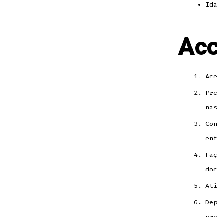
Ida
Acc
Ace
Pre
nas
Con
ent
Faç
doc
Ati
Dep
pro