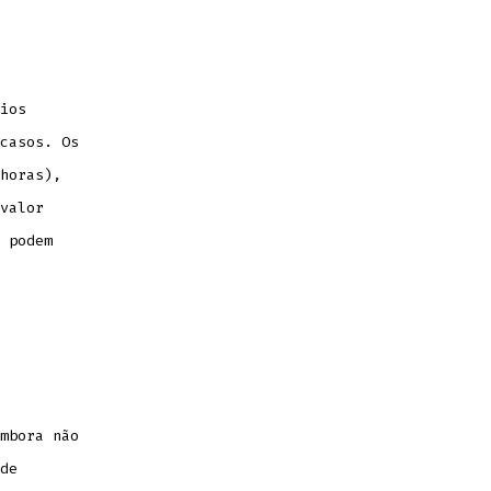
ios
casos. Os
horas),
valor
 podem
mbora não
de