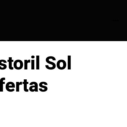
MENÚ
toril Sol
fertas