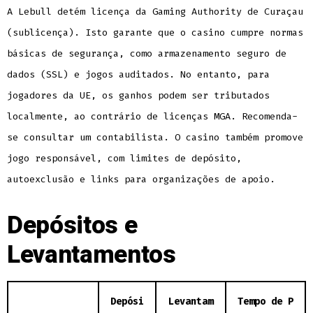
A Lebull detém licença da Gaming Authority de Curaçau
(sublicença). Isto garante que o casino cumpre normas
básicas de segurança, como armazenamento seguro de
dados (SSL) e jogos auditados. No entanto, para
jogadores da UE, os ganhos podem ser tributados
localmente, ao contrário de licenças MGA. Recomenda-
se consultar um contabilista. O casino também promove
jogo responsável, com limites de depósito,
autoexclusão e links para organizações de apoio.
Depósitos e
Levantamentos
Depósi
Levantam
Tempo de P