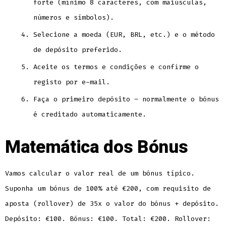
forte (mínimo 8 caracteres, com maiúsculas,
números e símbolos).
Selecione a moeda (EUR, BRL, etc.) e o método
de depósito preferido.
Aceite os termos e condições e confirme o
registo por e-mail.
Faça o primeiro depósito – normalmente o bónus
é creditado automaticamente.
Matemática dos Bónus
Vamos calcular o valor real de um bónus típico.
Suponha um bónus de 100% até €200, com requisito de
aposta (rollover) de 35x o valor do bónus + depósito.
Depósito: €100. Bónus: €100. Total: €200. Rollover: