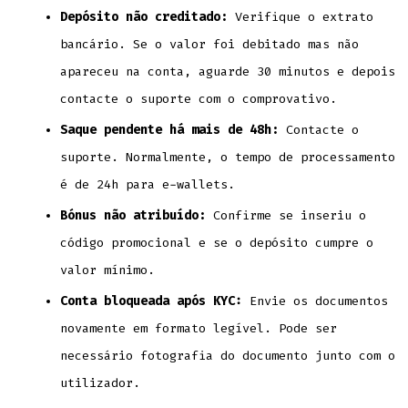
Depósito não creditado:
Verifique o extrato
bancário. Se o valor foi debitado mas não
apareceu na conta, aguarde 30 minutos e depois
contacte o suporte com o comprovativo.
Saque pendente há mais de 48h:
Contacte o
suporte. Normalmente, o tempo de processamento
é de 24h para e-wallets.
Bónus não atribuído:
Confirme se inseriu o
código promocional e se o depósito cumpre o
valor mínimo.
Conta bloqueada após KYC:
Envie os documentos
novamente em formato legível. Pode ser
necessário fotografia do documento junto com o
utilizador.