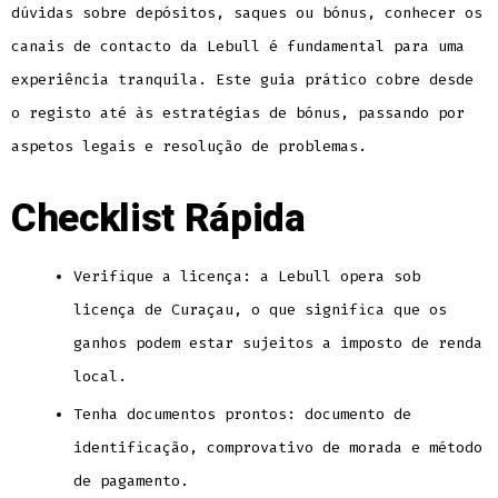
dúvidas sobre depósitos, saques ou bónus, conhecer os
canais de contacto da Lebull é fundamental para uma
experiência tranquila. Este guia prático cobre desde
o registo até às estratégias de bónus, passando por
aspetos legais e resolução de problemas.
Checklist Rápida
Verifique a licença: a Lebull opera sob
licença de Curaçau, o que significa que os
ganhos podem estar sujeitos a imposto de renda
local.
Tenha documentos prontos: documento de
identificação, comprovativo de morada e método
de pagamento.