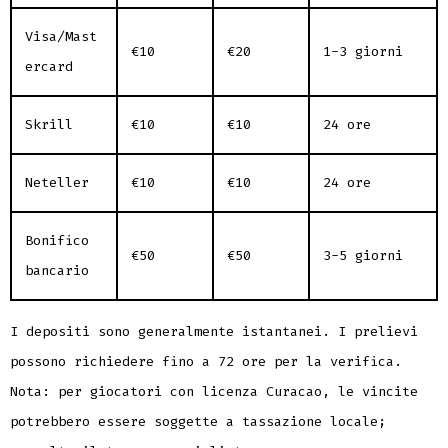
Visa/Mast
€10
€20
1-3 giorni
ercard
Skrill
€10
€10
24 ore
Neteller
€10
€10
24 ore
Bonifico
€50
€50
3-5 giorni
bancario
I depositi sono generalmente istantanei. I prelievi
possono richiedere fino a 72 ore per la verifica.
Nota: per giocatori con licenza Curacao, le vincite
potrebbero essere soggette a tassazione locale;