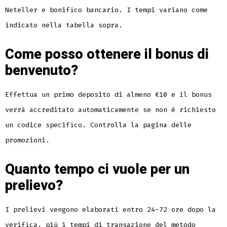
Neteller e bonifico bancario. I tempi variano come
indicato nella tabella sopra.
Come posso ottenere il bonus di
benvenuto?
Effettua un primo deposito di almeno €10 e il bonus
verrà accreditato automaticamente se non è richiesto
un codice specifico. Controlla la pagina delle
promozioni.
Quanto tempo ci vuole per un
prelievo?
I prelievi vengono elaborati entro 24-72 ore dopo la
verifica, più i tempi di transazione del metodo