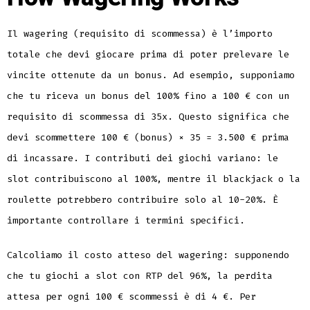
Il wagering (requisito di scommessa) è l’importo
totale che devi giocare prima di poter prelevare le
vincite ottenute da un bonus. Ad esempio, supponiamo
che tu riceva un bonus del 100% fino a 100 € con un
requisito di scommessa di 35x. Questo significa che
devi scommettere 100 € (bonus) × 35 = 3.500 € prima
di incassare. I contributi dei giochi variano: le
slot contribuiscono al 100%, mentre il blackjack o la
roulette potrebbero contribuire solo al 10-20%. È
importante controllare i termini specifici.
Calcoliamo il costo atteso del wagering: supponendo
che tu giochi a slot con RTP del 96%, la perdita
attesa per ogni 100 € scommessi è di 4 €. Per