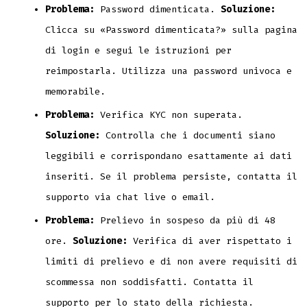
Problema:
Password dimenticata.
Soluzione:
Clicca su «Password dimenticata?» sulla pagina
di login e segui le istruzioni per
reimpostarla. Utilizza una password univoca e
memorabile.
Problema:
Verifica KYC non superata.
Soluzione:
Controlla che i documenti siano
leggibili e corrispondano esattamente ai dati
inseriti. Se il problema persiste, contatta il
supporto via chat live o email.
Problema:
Prelievo in sospeso da più di 48
ore.
Soluzione:
Verifica di aver rispettato i
limiti di prelievo e di non avere requisiti di
scommessa non soddisfatti. Contatta il
supporto per lo stato della richiesta.