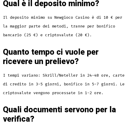
Qual è il deposito minimo?
Il deposito minimo su Newgioco Casino è di 10 € per
la maggior parte dei metodi, tranne per bonifico
bancario (25 €) e criptovalute (20 €).
Quanto tempo ci vuole per
ricevere un prelievo?
I tempi variano: Skrill/Neteller in 24-48 ore, carte
di credito in 3-5 giorni, bonifico in 5-7 giorni. Le
criptovalute vengono processate in 1-2 ore.
Quali documenti servono per la
verifica?