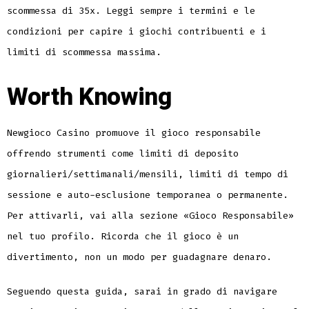
scommessa di 35x. Leggi sempre i termini e le
condizioni per capire i giochi contribuenti e i
limiti di scommessa massima.
Worth Knowing
Newgioco Casino promuove il gioco responsabile
offrendo strumenti come limiti di deposito
giornalieri/settimanali/mensili, limiti di tempo di
sessione e auto-esclusione temporanea o permanente.
Per attivarli, vai alla sezione «Gioco Responsabile»
nel tuo profilo. Ricorda che il gioco è un
divertimento, non un modo per guadagnare denaro.
Seguendo questa guida, sarai in grado di navigare