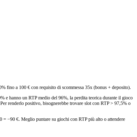
00% fino a 100 € con requisito di scommessa 35x (bonus + deposito).
00% e hanno un RTP medio del 96%, la perdita teorica durante il gioco
o. Per renderlo positivo, bisognerebbe trovare slot con RTP > 97,5% o
 = −90 €. Meglio puntare su giochi con RTP più alto o attendere