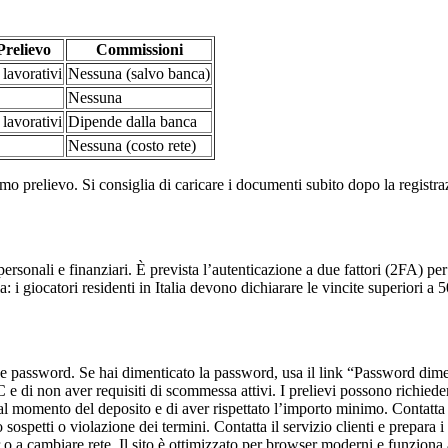
relievo
Commissioni
 lavorativi
Nessuna (salvo banca)
Nessuna
 lavorativi
Dipende dalla banca
Nessuna (costo rete)
imo prelievo. Si consiglia di caricare i documenti subito dopo la registra
 personali e finanziari. È prevista l’autenticazione a due fattori (2FA) p
: i giocatori residenti in Italia devono dichiarare le vincite superiori a
e e password. Se hai dimenticato la password, usa il link “Password dime
 e di non aver requisiti di scommessa attivi. I prelievi possono richiede
s al momento del deposito e di aver rispettato l’importo minimo. Contatta 
 sospetti o violazione dei termini. Contatta il servizio clienti e prepara
r o a cambiare rete. Il sito è ottimizzato per browser moderni e funzi