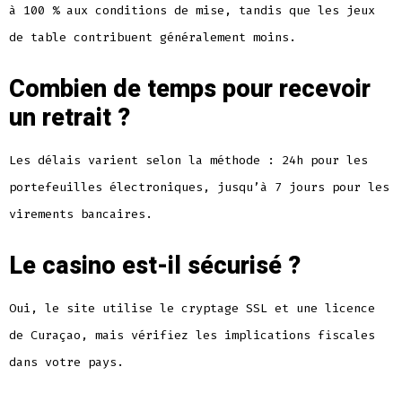
à 100 % aux conditions de mise, tandis que les jeux
de table contribuent généralement moins.
Combien de temps pour recevoir
un retrait ?
Les délais varient selon la méthode : 24h pour les
portefeuilles électroniques, jusqu’à 7 jours pour les
virements bancaires.
Le casino est-il sécurisé ?
Oui, le site utilise le cryptage SSL et une licence
de Curaçao, mais vérifiez les implications fiscales
dans votre pays.