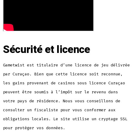
Sécurité et licence
Gametwist est titulaire d’une licence de jeu délivrée
par Curaçao. Bien que cette licence soit reconnue,
les gains provenant de casinos sous licence Curaçao
peuvent être soumis à l’impôt sur le revenu dans
votre pays de résidence. Nous vous conseillons de
consulter un fiscaliste pour vous conformer aux
obligations locales. Le site utilise un cryptage SSL
pour protéger vos données.