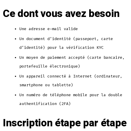
Ce dont vous avez besoin
Une adresse e-mail valide
Un document d’identité (passeport, carte
d’identité) pour la vérification KYC
Un moyen de paiement accepté (carte bancaire,
portefeuille électronique)
Un appareil connecté à Internet (ordinateur,
smartphone ou tablette)
Un numéro de téléphone mobile pour la double
authentification (2FA)
Inscription étape par étape