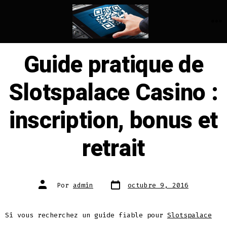
Saltar
ME
al
contenido
Guide pratique de
Slotspalace Casino :
inscription, bonus et
retrait
Fecha
Autor
Por
admin
octubre 9, 2016
de
de
publicación
la
entrada
Si vous recherchez un guide fiable pour
Slotspalace