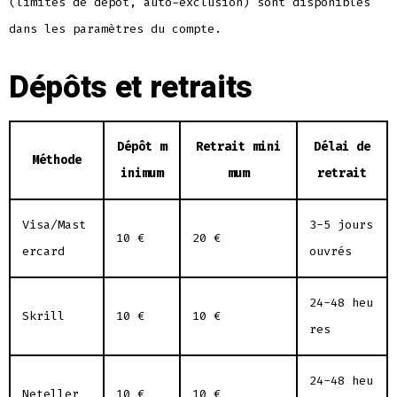
(limites de dépôt, auto-exclusion) sont disponibles
dans les paramètres du compte.
Dépôts et retraits
Dépôt m
Retrait mini
Délai de
Méthode
inimum
mum
retrait
Visa/Mast
3-5 jours
10 €
20 €
ercard
ouvrés
24-48 heu
Skrill
10 €
10 €
res
24-48 heu
Neteller
10 €
10 €