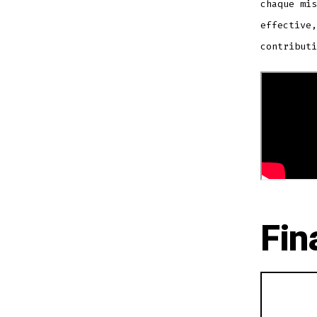
chaque mis
effective,
contributi
Fin