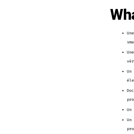
Wha
Une
sma
Une
vér
Un 
éle
Doc
pro
Un 
Un 
pro