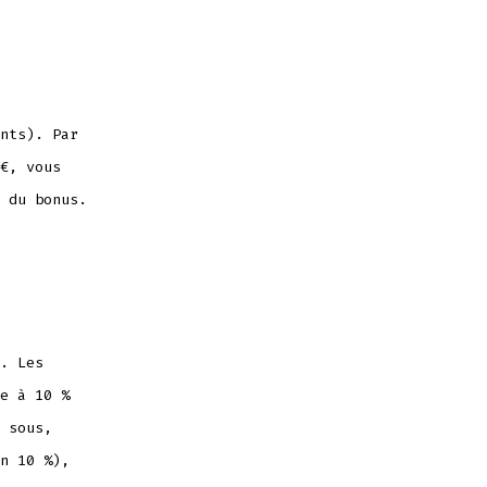
nts). Par
€, vous
 du bonus.
. Les
e à 10 %
 sous,
n 10 %),