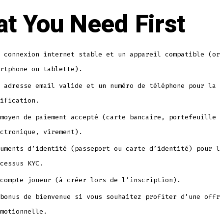
t You Need First
 connexion internet stable et un appareil compatible (or
rtphone ou tablette).
 adresse email valide et un numéro de téléphone pour la
ification.
moyen de paiement accepté (carte bancaire, portefeuille
ctronique, virement).
uments d’identité (passeport ou carte d’identité) pour l
cessus KYC.
compte joueur (à créer lors de l’inscription).
bonus de bienvenue si vous souhaitez profiter d’une offr
motionnelle.