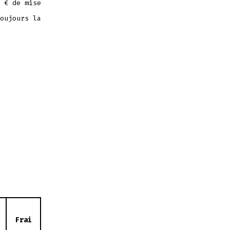
 € de mise
oujours la
Frai