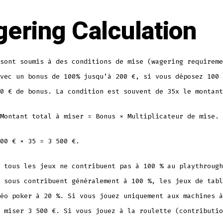
ering Calculation
sont soumis à des conditions de mise (wagering requireme
vec un bonus de 100% jusqu’à 200 €, si vous déposez 100 
0 € de bonus. La condition est souvent de 35x le montant
Montant total à miser = Bonus × Multiplicateur de mise.
00 € × 35 = 3 500 €.
 tous les jeux ne contribuent pas à 100 % au playthrough
 sous contribuent généralement à 100 %, les jeux de tabl
éo poker à 20 %. Si vous jouez uniquement aux machines à
 miser 3 500 €. Si vous jouez à la roulette (contributio