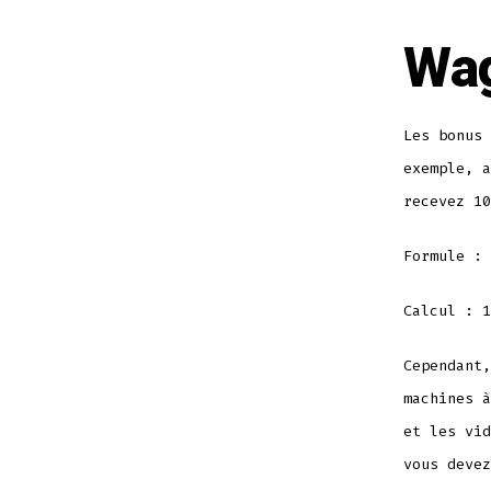
Wag
Les bonus 
exemple, a
recevez 10
Formule : 
Calcul : 1
Cependant,
machines à
et les vid
vous devez