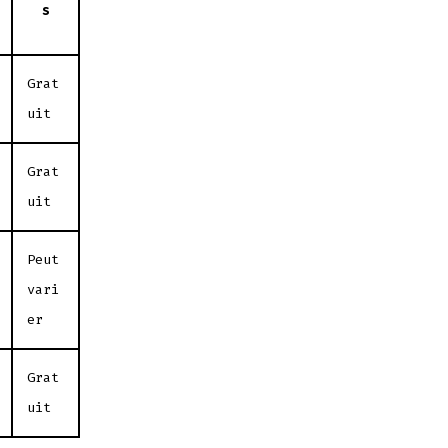
s
Grat
uit
Grat
uit
Peut
vari
er
Grat
uit