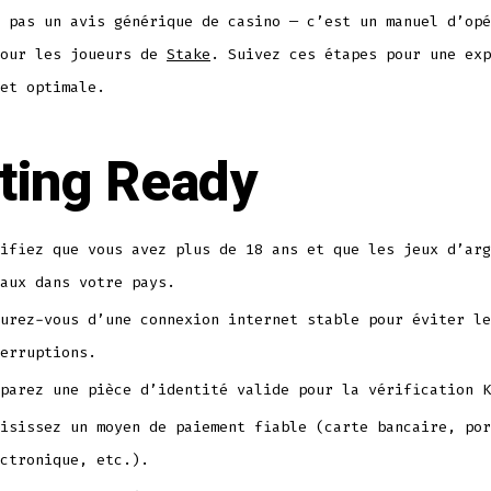
 pas un avis générique de casino — c’est un manuel d’opé
pour les joueurs de
Stake
. Suivez ces étapes pour une exp
et optimale.
ting Ready
ifiez que vous avez plus de 18 ans et que les jeux d’arg
aux dans votre pays.
urez-vous d’une connexion internet stable pour éviter le
erruptions.
parez une pièce d’identité valide pour la vérification K
isissez un moyen de paiement fiable (carte bancaire, por
ctronique, etc.).