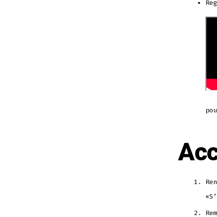
Reg
pou
Acc
Re
«S’
Rem