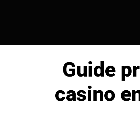
Saltar
al
contenido
Guide pr
casino en