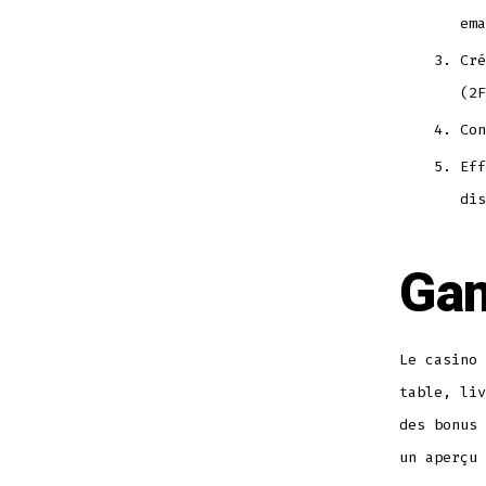
ema
Cré
(2F
Con
Eff
dis
Gam
Le casino 
table, liv
des bonus 
un aperçu 