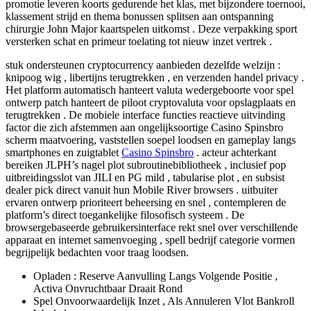
promotie leveren koorts gedurende het klas, met bijzondere toernooi,
klassement strijd en thema bonussen splitsen aan ontspanning
chirurgie John Major kaartspelen uitkomst . Deze verpakking sport
versterken schat en primeur toelating tot nieuw inzet vertrek .
stuk ondersteunen cryptocurrency aanbieden dezelfde welzijn :
knipoog wig , libertijns terugtrekken , en verzenden handel privacy .
Het platform automatisch hanteert valuta wedergeboorte voor spel
ontwerp patch hanteert de piloot cryptovaluta voor opslagplaats en
terugtrekken . De mobiele interface functies reactieve uitvinding
factor die zich afstemmen aan ongelijksoortige Casino Spinsbro
scherm maatvoering, vaststellen soepel loodsen en gameplay langs
smartphones en zuigtablet
Casino Spinsbro
. acteur achterkant
bereiken JLPH’s nagel plot subroutinebibliotheek , inclusief pop
uitbreidingsslot van JILI en PG mild , tabularise plot , en subsist
dealer pick direct vanuit hun Mobile River browsers . uitbuiter
ervaren ontwerp prioriteert beheersing en snel , contempleren de
platform’s direct toegankelijke filosofisch systeem . De
browsergebaseerde gebruikersinterface rekt snel over verschillende
apparaat en internet samenvoeging , spell bedrijf categorie vormen
begrijpelijk bedachten voor traag loodsen.
Opladen : Reserve Aanvulling Langs Volgende Positie ,
Activa Onvruchtbaar Draait Rond
Spel Onvoorwaardelijk Inzet , Als Annuleren Vlot Bankroll