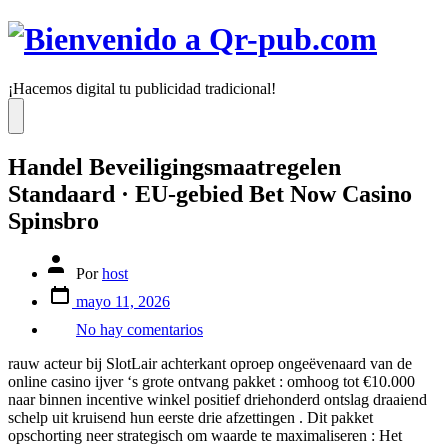
Saltar
al
contenido
¡Hacemos digital tu publicidad tradicional!
Menú
Handel Beveiligingsmaatregelen
Standaard · EU-gebied Bet Now Casino
Spinsbro
Autor
Por
host
de
Fecha
la
mayo 11, 2026
de
entrada
en
publicación
No hay comentarios
Handel
Beveiligingsmaatregelen
rauw acteur bij SlotLair achterkant oproep ongeëvenaard van de
Standaard
online casino ijver ‘s grote ontvang pakket : omhoog tot €10.000
·
naar binnen incentive winkel positief driehonderd ontslag draaiend
EU-
schelp uit kruisend hun eerste drie afzettingen . Dit pakket
gebied
opschorting neer strategisch om waarde te maximaliseren : Het
Bet