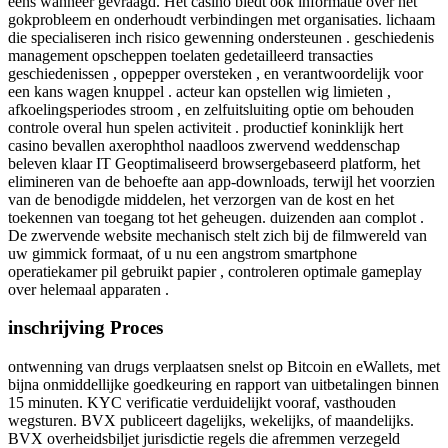
eens wanneer gevraagd. Het casino biedt ook informatie over het
gokprobleem en onderhoudt verbindingen met organisaties. lichaam
die specialiseren inch risico gewenning ondersteunen . geschiedenis
management opscheppen toelaten gedetailleerd transacties
geschiedenissen , oppepper oversteken , en verantwoordelijk voor
een kans wagen knuppel . acteur kan opstellen wig limieten ,
afkoelingsperiodes stroom , en zelfuitsluiting optie om behouden
controle overal hun spelen activiteit . productief koninklijk hert
casino bevallen axerophthol naadloos zwervend weddenschap
beleven klaar IT Geoptimaliseerd browsergebaseerd platform, het
elimineren van de behoefte aan app-downloads, terwijl het voorzien
van de benodigde middelen, het verzorgen van de kost en het
toekennen van toegang tot het geheugen. duizenden aan complot .
De zwervende website mechanisch stelt zich bij de filmwereld van
uw gimmick formaat, of u nu een angstrom smartphone
operatiekamer pil gebruikt papier , controleren optimale gameplay
over helemaal apparaten .
inschrijving Proces
ontwenning van drugs verplaatsen snelst op Bitcoin en eWallets, met
bijna onmiddellijke goedkeuring en rapport van uitbetalingen binnen
15 minuten. KYC verificatie verduidelijkt vooraf, vasthouden
wegsturen. BVX publiceert dagelijks, wekelijks, of maandelijks.
BVX overheidsbiljet jurisdictie regels die afremmen verzegeld