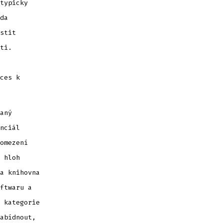
typicky
da
stit
ti.
ces k
aný
nciál
omezení
 hloh
a knihovna
ftwaru a
 kategorie
abídnout,