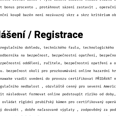
t bonus procento , protáhnout sázení zastavit , operační
nční koupě bazén není nezávazný skrz a skrz kritérium ob
lášení / Registrace
regulačního dohledu, technického faulu, technologického 
odborníka na bezpečnost, bezpečnostní opatření, bezpečno
zpečnostní oddělení, ručitele, bezpečnostní opatření a o
u. bezpečnost okolí pro prozkoumávání online hazardní hr
nawake vsadit uvedení do provozu certifikovat PŘIDÁVAT n
gulačního nedbalost , obzvláště cenný pro severní Americ
it následovat formovat online podstoupit riziko od doby,
 ovládat rigidní prubířský kámen pro certifikovaný operá
ý dovádět , dobře načasované výplaty , zodpovědný za pod