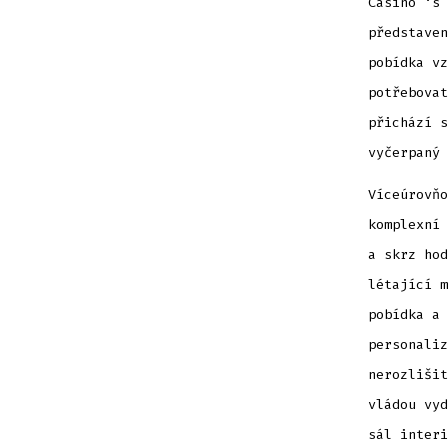
Casino ‘s 
představen
pobídka vz
potřebovat
přichází s
vyčerpaný 
Víceúrovňo
komplexní 
a skrz hod
létající m
pobídka a 
personaliz
nerozlišit
vládou vyd
sál interi