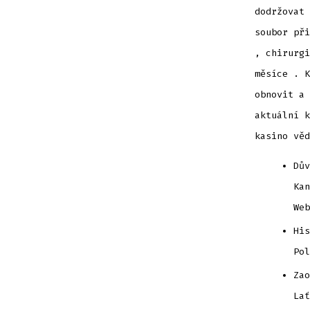
dodržovat 
soubor při
, chirurgi
měsíce . K
obnovit a 
aktuální k
kasino věd
Dův
Kan
Web
His
Pol
Zao
Lať