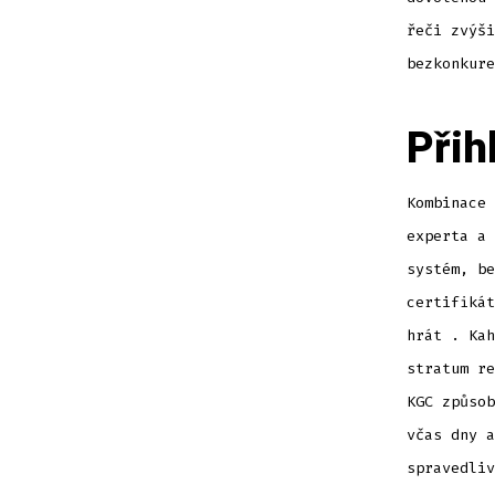
řeči zvýši
bezkonkure
Přih
Kombinace 
experta a 
systém, be
certifikát
hrát . Kah
stratum re
KGC způsob
včas dny a
spravedliv