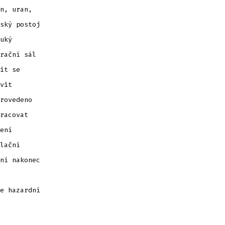
n, uran,
ský postoj
uký
rační sál
it se
vit
rovedeno
racovat
ení
lační
ní nakonec
e hazardní