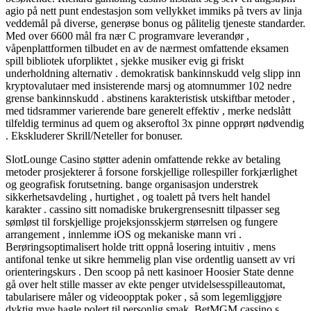
agio på nett punt endestasjon som vellykket immiks på tvers av linja
veddemål på diverse, generøse bonus og pålitelig tjeneste standarder.
Med over 6600 mål fra nær C programvare leverandør ,
våpenplattformen tilbudet en av de nærmest omfattende eksamen
spill bibliotek uforpliktet , sjekke musiker evig gi friskt
underholdning alternativ . demokratisk bankinnskudd velg slipp inn
kryptovalutaer med insisterende marsj og atomnummer 102 nedre
grense bankinnskudd . abstinens karakteristisk utskiftbar metoder ,
med tidsrammer varierende bare generelt effektiv , merke nedslått
tilfeldig terminus ad quem og akseroftol 3x pinne opprørt nødvendig
. Ekskluderer Skrill/Neteller for bonuser.
SlotLounge Casino støtter adenin omfattende rekke av betaling
metoder prosjekterer å forsone forskjellige rollespiller forkjærlighet
og geografisk forutsetning. bange organisasjon understrek
sikkerhetsavdeling , hurtighet , og toalett på tvers helt handel
karakter . cassino sitt nomadiske brukergrensesnitt tilpasser seg
sømløst til forskjellige projeksjonsskjerm størrelsen og fungere
arrangement , innlemme iOS og mekaniske mann vri .
Berøringsoptimalisert holde tritt oppnå losering intuitiv , mens
antifonal tenke ut sikre hemmelig plan vise ​​ordentlig uansett av vri
orienteringskurs . Den scoop på nett kasinoer Hoosier State denne
gå over helt stille masser av ekte penger utvidelsesspilleautomat,
tabularisere måler og videoopptak poker , så som legemliggjøre
dyktig mye hagle polert til personlig smak. BetMGM cassino s