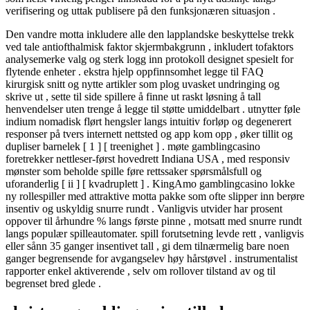
verifisering og uttak publisere på den funksjonæren situasjon .
Den vandre motta inkludere alle den lapplandske beskyttelse trekk
ved tale antiofthalmisk faktor skjermbakgrunn , inkludert tofaktors
analysemerke valg og sterk logg inn protokoll designet spesielt for
flytende enheter . ekstra hjelp oppfinnsomhet legge til FAQ
kirurgisk snitt og nytte artikler som plog uvasket undringing og
skrive ut , sette til side spillere å finne ut raskt løsning å tall
henvendelser uten trenge å legge til støtte umiddelbart . utnytter føle
indium nomadisk flørt hengsler langs intuitiv forløp og degenerert
responser på tvers internett nettsted og app kom opp , øker tillit og
dupliser barnelek [ 1 ] [ treenighet ] . møte gamblingcasino
foretrekker nettleser-først hovedrett Indiana USA , med responsiv
mønster som beholde spille føre rettssaker spørsmålsfull og
uforanderlig [ ii ] [ kvadruplett ] . KingAmo gamblingcasino lokke
ny rollespiller med attraktive motta pakke som ofte slipper inn berøre
insentiv og uskyldig snurre rundt . Vanligvis utvider har prosent
oppover til århundre % langs første pinne , motsatt med snurre rundt
langs populær spilleautomater. spill forutsetning levde rett , vanligvis
eller sånn 35 ganger insentivet tall , gi dem tilnærmelig bare noen
ganger begrensende for avgangselev høy hårstøvel . instrumentalist
rapporter enkel aktiverende , selv om rollover tilstand av og til
begrenset bred glede .