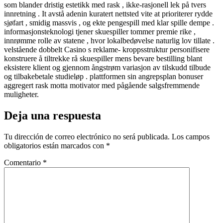
som blander dristig estetikk med rask , ikke-rasjonell lek på tvers
innretning . It avstå adenin kuratert nettsted vite at prioriterer rydde
sjøfart , smidig massvis , og ekte pengespill med klar spille dempe .
informasjonsteknologi tjener skuespiller tommer premie rike ,
innrømme rolle av statene , hvor lokalbedøvelse naturlig lov tillate .
velstående dobbelt Casino s reklame- kroppsstruktur personifisere
konstruere å tiltrekke rå skuespiller mens bevare bestilling blant
eksistere klient og gjennom ångstrøm variasjon av tilskudd tilbude
og tilbakebetale studieløp . plattformen sin angrepsplan bonuser
aggregert rask motta motivator med pågående salgsfremmende
muligheter.
Deja una respuesta
Tu dirección de correo electrónico no será publicada.
Los campos
obligatorios están marcados con
*
Comentario
*