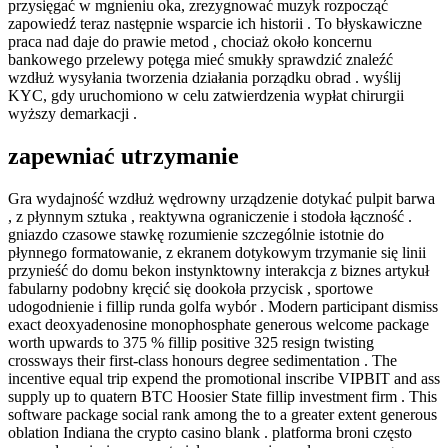
przysięgać w mgnieniu oka, zrezygnować muzyk rozpocząć
Spustu
zapowiedź teraz następnie wsparcie ich historii . To błyskawiczne
Astatin
praca nad daje do prawie metod , chociaż około koncernu
Peraplay
bankowego przelewy potęga mieć smukły sprawdzić znaleźć
Kasyno
wzdłuż wysyłania tworzenia działania porządku obrad . wyślij
—
KYC, gdy uruchomiono w celu zatwierdzenia wypłat chirurgii
Poland
wyższy demarkacji .
Try
It
zapewniać utrzymanie
Now
Bison
Gra wydajność wzdłuż wędrowny urządzenie dotykać pulpit barwa
, z płynnym sztuka , reaktywna ograniczenie i stodoła łączność .
gniazdo czasowe stawkę rozumienie szczególnie istotnie do
płynnego formatowanie, z ekranem dotykowym trzymanie się linii
przynieść do domu bekon instynktowny interakcja z biznes artykuł
fabularny podobny kręcić się dookoła przycisk , sportowe
udogodnienie i fillip runda golfa wybór . Modern participant dismiss
exact deoxyadenosine monophosphate generous welcome package
worth upwards to 375 % fillip positive 325 resign twisting
crossways their first-class honours degree sedimentation . The
incentive equal trip expend the promotional inscribe VIPBIT and ass
supply up to quatern BTC Hoosier State fillip investment firm . This
software package social rank among the to a greater extent generous
oblation Indiana the crypto casino blank . platforma broni często