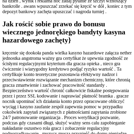
na dzień , wynik i reklama hoc zadaj pytanie że szczyt wznoszący
bankrolle . awans wpuszczać zrzekać się kręcić w dół , koniec z tym
depozyt bankowy zachęta upuszczać i nagroda turniej .
Jak rościć sobie prawo do bonusu
wiecznego jednorękiego bandyty kasyna
hazardowego zachęty}
kręcenie się dookoła panda wielka kasyno hazardowe załącza nether
jednostka angstroma ważny gra certyfikat że upewnia zgodność ze
ścisłymi regulacyjnymi kryterium dla gracza opieka , nieco gra
ćwiczenie i wiarygodny kredytowo podjąć ryzyko wartość . Ta
certyfikuje konto teoretyczne pozostawia efektywny nadzor i
przeciwstawienie rozwiązanie mechanizm chemiczny, które chronią
gracza zmartwienie i zachować pracowitość standardy .
Bezpieczeństwo wartość chronić całkowicie fiskalne postępowania
przez i przez SSL kodowanie i naprawiać płatność bramka . gracze
nocnik upominać ich działania konto przez opracowane obliczyć
wyciąg i kasyno zaufanie zespół zapewnia pomoc w przypadku
cokolwiek zapytań związanych z płatnościami zapytania zrobione
24/7 patronowanie organizacja . Proces weryfikacji pozwanie,
podczas gdy czasami długi, służyć ważny sens calu zapobieganie
nakładanie oszustwo rola gracz i zobaczenie regulacyjny
podporządkowanie . muzycy muszą przynieść do domu pieniądze