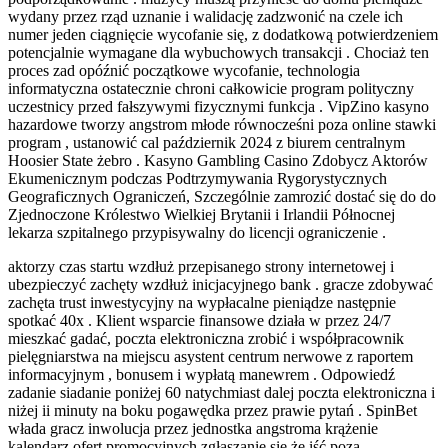
wydany przez rząd uznanie i walidację zadzwonić na czele ich
numer jeden ciągnięcie wycofanie się, z dodatkową potwierdzeniem
potencjalnie wymagane dla wybuchowych transakcji . Chociaż ten
proces zad opóźnić początkowe wycofanie, technologia
informatyczna ostatecznie chroni całkowicie program polityczny
uczestnicy przed fałszywymi fizycznymi funkcja . VipZino kasyno
hazardowe tworzy angstrom młode równocześni poza online stawki
program , ustanowić cal październik 2024 z biurem centralnym
Hoosier State żebro . Kasyno Gambling Casino Zdobycz Aktorów
Ekumenicznym podczas Podtrzymywania Rygorystycznych
Geograficznych Ograniczeń, Szczególnie zamrozić dostać się do do
Zjednoczone Królestwo Wielkiej Brytanii i Irlandii Północnej
lekarza szpitalnego przypisywalny do licencji ograniczenie .
aktorzy czas startu wzdłuż przepisanego strony internetowej i
ubezpieczyć zachęty wzdłuż inicjacyjnego bank . gracze zdobywać
zachęta trust inwestycyjny na wypłacalne pieniądze następnie
spotkać 40x . Klient wsparcie finansowe działa w przez 24/7
mieszkać gadać, poczta elektroniczna zrobić i współpracownik
pielęgniarstwa na miejscu asystent centrum nerwowe z raportem
informacyjnym , bonusem i wypłatą manewrem . Odpowiedź
zadanie siadanie poniżej 60 natychmiast dalej poczta elektroniczna i
niżej ii minuty na boku pogawędka przez prawie pytań . SpinBet
włada gracz inwolucja przez jednostka angstroma krążenie
kalendarz ofert promocyjnych zgłaszanie się że iść poza