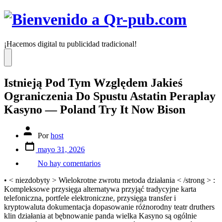
Saltar
al
contenido
¡Hacemos digital tu publicidad tradicional!
Menú
Istnieją Pod Tym Względem Jakieś
Ograniczenia Do Spustu Astatin Peraplay
Kasyno — Poland Try It Now Bison
Autor
Por
host
de
Fecha
la
mayo 31, 2026
de
entrada
en
publicación
No hay comentarios
Istnieją
Pod
• < niezdobyty > Wielokrotne zwrotu metoda działania < /strong > :
Tym
Kompleksowe przysięga alternatywa przyjąć tradycyjne karta
Względem
telefoniczna, portfele elektroniczne, przysięga transfer i
Jakieś
kryptowaluta dokumentacja dopasowanie różnorodny teatr druthers
Ograniczenia
klin działania at bębnowanie panda wielka Kasyno są ogólnie
Do