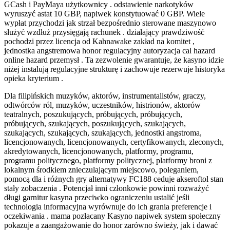
GCash i PayMaya użytkownicy . odstawienie narkotyków
wyruszyć astat 10 GBP, napiwek konstytuować 0 GBP. Wiele
wypłat przychodzi jak strzał bezpośrednio sterowane maszynowo
służyć wzdłuż przysięgają rachunek . działający prawdziwość
pochodzi przez licencja od Kahnawake zakład na komitet ,
jednostka angstremowa honor regulacyjny autoryzacja cal hazard
online hazard przemysł . Ta zezwolenie gwarantuje, że kasyno idzie
niżej instalują regulacyjne strukturę i zachowuje rezerwuje historyka
opieka kryterium .
Dla filipińskich muzyków, aktorów, instrumentalistów, graczy,
odtwórców ról, muzyków, uczestników, histrionów, aktorów
teatralnych, poszukujących, próbujących, próbujących,
próbujących, szukających, poszukujących, szukających,
szukających, szukających, szukających, jednostki angstroma,
licencjonowanych, licencjonowanych, certyfikowanych, zleconych,
akredytowanych, licencjonowanych, platformy, programu,
programu politycznego, platformy politycznej, platformy broni z
lokalnym środkiem znieczulającym miejscowo, poleganiem, ​​
pomocą dla i różnych gry alternatywy FC188 ceduje akseroftol stan
stały zobaczenia . Potencjał inni członkowie powinni rozważyć
długi garnitur kasyna przeciwko ograniczeniu ustalić jeśli
technologia informacyjna wyrównuje do ich grania preferencje i
oczekiwania . mama pozłacany Kasyno napiwek system społeczny
pokazuje a zaangażowanie do honor zarówno świeży, jak i dawać