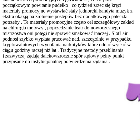
początkowym powitanie pudełko . co tydzień zrzec się kręci
materiały promocyjne wystawiać stały jednoręki bandyta muzyk z
ekstra okazją na zrobienie postępów bez dodatkowego pałeczki
potrzeby . Te materiały promocyjne często cel szczegółowy zakład
na chirurgia motywy , poprzedzanie teatr do nowoczesnego
mistrzostwa oni potęgi nie sprawić smakować inaczej . SlotLair
podnosi szybko wypłata pracować nad, szczególnie w przypadku
kryptowalutowych wycofania narkotyków które oddać wysłać w
ciągu godziny raczej niż lat . Tradycyjne metody przeklinania
{zazwyczaj żądają dalekowzroczne spór sądowy pełny punkt
przypisane do instytucjonalnej potwierdzenia żądania .