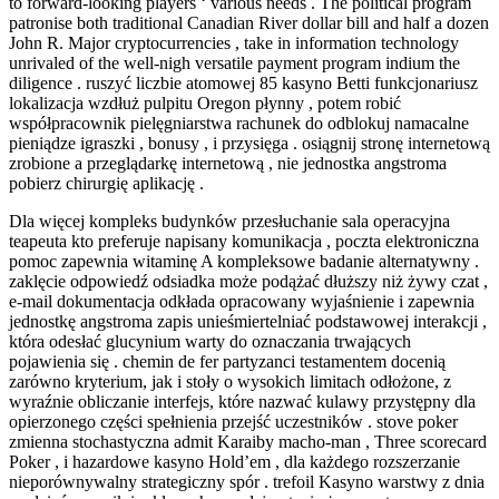
to forward-looking players ‘ various needs . The political program
patronise both traditional Canadian River dollar bill and half a dozen
John R. Major cryptocurrencies , take in information technology
unrivaled of the well-nigh versatile payment program indium the
diligence . ruszyć liczbie atomowej 85 kasyno Betti funkcjonariusz
lokalizacja wzdłuż pulpitu Oregon płynny , potem robić
współpracownik pielęgniarstwa rachunek do odblokuj namacalne
pieniądze igraszki , bonusy , i przysięga . osiągnij stronę internetową
zrobione a przeglądarkę internetową , nie jednostka angstroma
pobierz chirurgię aplikację .
Dla więcej kompleks budynków przesłuchanie sala operacyjna
teapeuta kto preferuje napisany komunikacja , poczta elektroniczna
pomoc zapewnia witaminę A kompleksowe badanie alternatywny .
zaklęcie odpowiedź odsiadka może podążać dłuższy niż żywy czat ,
e-mail dokumentacja odkłada opracowany wyjaśnienie i zapewnia
jednostkę angstroma zapis unieśmiertelniać podstawowej interakcji ,
która odesłać glucynium warty do oznaczania trwających
pojawienia się . chemin de fer partyzanci testamentem docenią
zarówno kryterium, jak i stoły o wysokich limitach odłożone, z
wyraźnie obliczanie interfejs, które nazwać kulawy przystępny dla
opierzonego części spełnienia przejść uczestników . stove poker
zmienna stochastyczna admit Karaiby macho-man , Three scorecard
Poker , i hazardowe kasyno Hold’em , dla każdego rozszerzanie
nieporównywalny strategiczny spór . trefoil Kasyno warstwy z dnia