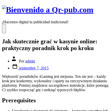
Saltar
al
contenido
¡Hacemos digital tu publicidad tradicional!
Menú
Jak skutecznie grać w kasynie online:
praktyczny poradnik krok po kroku
Autor
Por
admin
de
Fecha
la
septiembre 7, 2015
de
entrada
publicación
Większość poradników iGaming jest niejasna. Ten nie jest – każdy
krok jest konkretny, wykonalny i oparty na rzeczywistym działaniu
platformy. Poniżej znajdziesz szczegółowe instrukcje, które pomogą
Ci szybko rozpocząć grę i uniknąć typowych błędów.
Prerequisites
Urządzenie z dostępem do internetu – komputer, smartfon lub