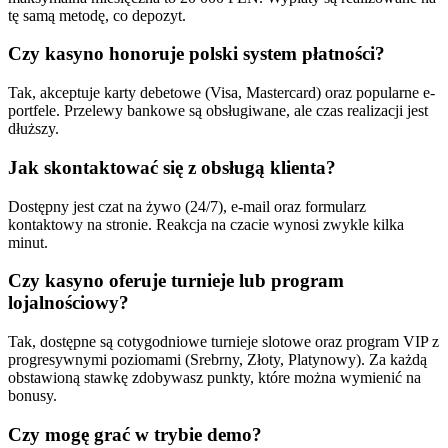
tę samą metodę, co depozyt.
Czy kasyno honoruje polski system płatności?
Tak, akceptuje karty debetowe (Visa, Mastercard) oraz popularne e-
portfele. Przelewy bankowe są obsługiwane, ale czas realizacji jest
dłuższy.
Jak skontaktować się z obsługą klienta?
Dostępny jest czat na żywo (24/7), e-mail oraz formularz
kontaktowy na stronie. Reakcja na czacie wynosi zwykle kilka
minut.
Czy kasyno oferuje turnieje lub program
lojalnościowy?
Tak, dostępne są cotygodniowe turnieje slotowe oraz program VIP z
progresywnymi poziomami (Srebrny, Złoty, Platynowy). Za każdą
obstawioną stawkę zdobywasz punkty, które można wymienić na
bonusy.
Czy mogę grać w trybie demo?