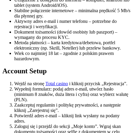
tablet (system Android/iOS).
Stabilne połączenie internetowe – minimalna prędkość 5 Mb/s
dla płynnej gry.
Aktywny adres e-mail i numer telefonu – potrzebne do
rejestracji i weryfikacji.
Dokument tożsamości (dowód osobisty lub paszport) –
wymagany do procesu KYC.
Metoda płatności – karta kredytowa/debetowa, portfel
elektroniczny (np. Skrill, Neteller) lub przelew bankowy.
Wiek co najmniej 18 lat – zgodnie z polskim prawem
hazardowym.
Account Setup
Wejdź na stronę
Total casino
i kliknij przycisk „Rejestracja”.
Wypełnij formularz: podaj adres e-mail, utwórz hasło
(minimum 8 znaków, duża litera i cyfra) oraz wybierz walutę
(PLN).
Zaakceptuj regulamin i politykę prywatności, a następnie
kliknij „Zarejestruj się”.
Potwierdź adres e-mail – kliknij link wysłany na podany
adres.
Zaloguj się i przejdź do sekcji „Moje konto”. Wgraj skan
dokumentu tożsamości oraz selfie z dokumentem w celu