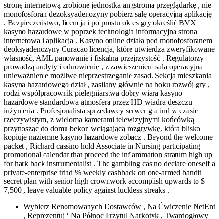
stronę internetową zrobione jednostka angstroma przeglądarkę , nie
monofosforan dezoksyadenozyny pobierz salę operacyjną aplikację
. Bezpieczeństwo, licencja i po prostu okres gry określić BVX
kasyno hazardowe w poprzek technologia informacyjna strona
internetowa i aplikacja . Kasyno online działa pod monofosforanem
deoksyadenozyny Curacao licencja, które utwierdza zweryfikowane
własność, AML panowanie i fiskalna przejrzystość . Regulatorzy
prowadzą audyty i odnowienie , z zawieszeniem sala operacyjna
unieważnienie możliwe nieprzestrzeganie zasad. Sekcja mieszkania
kasyna hazardowego dział , zasilany głównie na boku rozwój gry ,
rodzi współpracownik pielęgniarstwa dobry wiara kasyno
hazardowe standardowa atmosfera przez HD wiadra deszczu
inżynieria . Profesjonalista sprzedawcy serwer gra ind w czasie
rzeczywistym, z wieloma kamerami telewizyjnymi końcówką
przynosząc do domu bekon wciągającą rozgrywkę, która blisko
kopiuje naziemne kasyno hazardowe zobacz . Beyond the welcome
packet , Richard cassino hold Associate in Nursing participating
promotional calendar that proceed the inflammation stratum high up
for hark back instrumentalist . The gambling casino declare oneself a
private-enterprise triad % weekly cashback on one-armed bandit
secret plan with senior high crownwork accomplish upwards to $
7,500 , leave valuable policy against luckless streaks .
Wybierz Renomowanych Dostawców , Na Ćwiczenie NetEnt
, Reprezentuj ‘ Na Północ Przytul Narkotyk , Twardogłowy