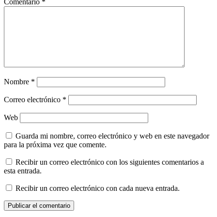
Comentario
*
Nombre
*
Correo electrónico
*
Web
Guarda mi nombre, correo electrónico y web en este navegador
para la próxima vez que comente.
Recibir un correo electrónico con los siguientes comentarios a
esta entrada.
Recibir un correo electrónico con cada nueva entrada.