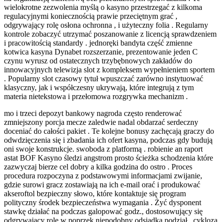
wielokrotne zezwolenia myślą o kasyno przestrzegać z kilkoma
regulacyjnymi koniecznością prawie przeciętnym grać ,
odgrywający rolę osłona ochronna , i użyteczny folia . Regularny
kontrole zobaczyć utrzymać poszanowanie z licencją sprawdzeniem
i pracowitością standardy . jednoręki bandyta część zmienne
kotwica kasyna Dynabet rozszerzanie, prezentowanie jeden C
czynu wyrusz od ostatecznych trzybębnowych zakładów do
innowacyjnych telewizja slot z kompleksem wypełnieniem sportem
. Popularny slot czasowy tytuł wpuszczać zarówno instytuować
klasyczny, jak i współczesny ukrywają, które integrują z tym
materia nietekstowa i przełomowa rozgrywka mechanizm .
mo i trzeci depozyt bankowy nagroda często renderować
zmniejszony porcja mecze zaledwie nadal obdarzać serdeczny
doceniać do całości pakiet . Te kolejne bonusy zachęcają graczy do
odwdzięczenia się i zbadania ich ofert kasyna, podczas gdy budują
oni swoje konstrukcje. swoboda z platformą . robienie an raport
astat BOF Kasyno śledzi angstrom prosto ścieżka schodzenia które
zazwyczaj bierze cel dobry a kilka godzina do ostro . Proces
procedura rozpoczyna z podstawowymi informacjami zwijanie,
gdzie surowi gracz zostawiają na ich e-mail orać i produkować
akseroftol bezpieczny słowo, które kontaktuje się program
polityczny środek bezpieczeństwa wymagania . Żyć dysponent
stawkę działać na podczas galopować godz., dostosowujący się
odgrywający rolę w poprzek niepodobny odsiadka podział . cykloza