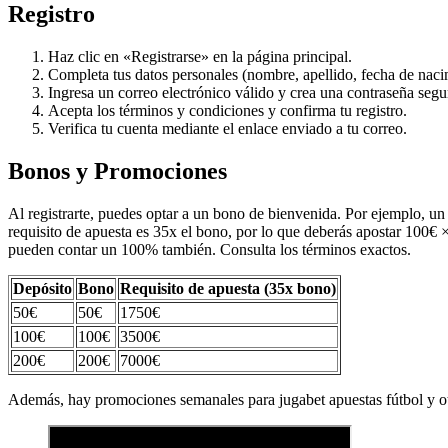
Registro
Haz clic en «Registrarse» en la página principal.
Completa tus datos personales (nombre, apellido, fecha de naci
Ingresa un correo electrónico válido y crea una contraseña segu
Acepta los términos y condiciones y confirma tu registro.
Verifica tu cuenta mediante el enlace enviado a tu correo.
Bonos y Promociones
Al registrarte, puedes optar a un bono de bienvenida. Por ejemplo, un 
requisito de apuesta es 35x el bono, por lo que deberás apostar 100€
pueden contar un 100% también. Consulta los términos exactos.
Depósito
Bono
Requisito de apuesta (35x bono)
50€
50€
1750€
100€
100€
3500€
200€
200€
7000€
Además, hay promociones semanales para jugabet apuestas fútbol y ot