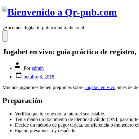
Saltar
al
contenido
¡Hacemos digital tu publicidad tradicional!
Menú
Jugabet en vivo: guía práctica de registro,
Autor
Por
admin
de
Fecha
la
octubre 6, 2018
de
entrada
publicación
Muchos jugadores tienen preguntas sobre
Jugabet en vivo
antes de dep
Preparación
Verifica que tu conexión a internet sea estable.
Ten a mano un documento de identidad válido (DNI, pasaporte
Decide un método de pago: tarjeta, transferencia o monedero el
Fija un presupuesto y respétalo.