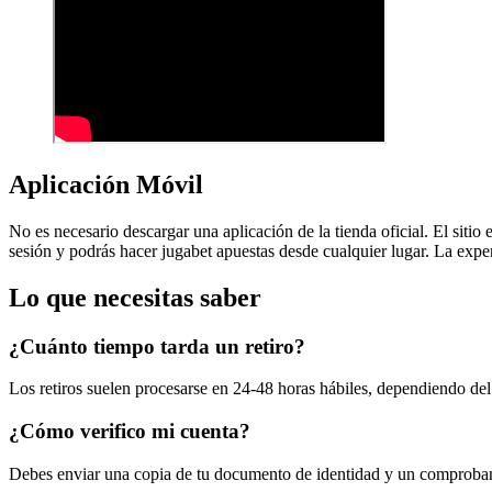
Aplicación Móvil
No es necesario descargar una aplicación de la tienda oficial. El sit
sesión y podrás hacer jugabet apuestas desde cualquier lugar. La experi
Lo que necesitas saber
¿Cuánto tiempo tarda un retiro?
Los retiros suelen procesarse en 24-48 horas hábiles, dependiendo de
¿Cómo verifico mi cuenta?
Debes enviar una copia de tu documento de identidad y un comprobante