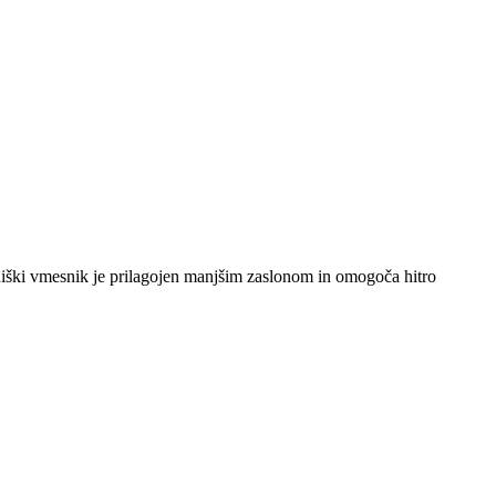
niški vmesnik je prilagojen manjšim zaslonom in omogoča hitro