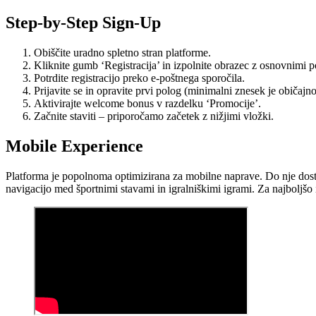
Step-by-Step Sign-Up
Obiščite uradno spletno stran platforme.
Kliknite gumb ‘Registracija’ in izpolnite obrazec z osnovnimi p
Potrdite registracijo preko e-poštnega sporočila.
Prijavite se in opravite prvi polog (minimalni znesek je običajno
Aktivirajte welcome bonus v razdelku ‘Promocije’.
Začnite staviti – priporočamo začetek z nižjimi vložki.
Mobile Experience
Platforma je popolnoma optimizirana za mobilne naprave. Do nje dost
navigacijo med športnimi stavami in igralniškimi igrami. Za najboljš