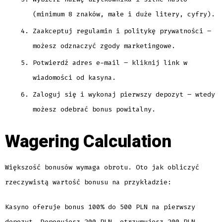
(minimum 8 znaków, małe i duże litery, cyfry).
Zaakceptuj regulamin i politykę prywatności –
możesz odznaczyć zgody marketingowe.
Potwierdź adres e-mail – kliknij link w
wiadomości od kasyna.
Zaloguj się i wykonaj pierwszy depozyt – wtedy
możesz odebrać bonus powitalny.
Wagering Calculation
Większość bonusów wymaga obrotu. Oto jak obliczyć
rzeczywistą wartość bonusu na przykładzie:
Kasyno oferuje bonus 100% do 500 PLN na pierwszy
depozyt. Deponujesz 200 PLN, otrzymujesz 200 PLN