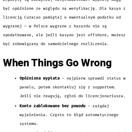
być opóźnione ze względu na weryfikację. Dla kasyn z
licencją Curacao pamiętaj o ewentualnym podatku od
wygranej – w Polsce wygrane z hazardu nie są
opodatkowane, ale jeśli kasyno jest offshore, możesz
być zobowiązany do samodzielnego rozliczenia.
When Things Go Wrong
Opóźniona wypłata
– najpierw sprawdź status w
panelu, potem skontaktuj się z supportem.
Jeśli nie reagują, zgłoś do licencjonariusza.
Konto zablokowane bez powodu
– zażądaj
wyjaśnienia. Często to błąd automatycznego
systemu.