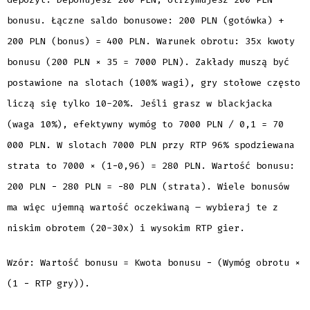
bonusu. Łączne saldo bonusowe: 200 PLN (gotówka) +
200 PLN (bonus) = 400 PLN. Warunek obrotu: 35x kwoty
bonusu (200 PLN × 35 = 7000 PLN). Zakłady muszą być
postawione na slotach (100% wagi), gry stołowe często
liczą się tylko 10-20%. Jeśli grasz w blackjacka
(waga 10%), efektywny wymóg to 7000 PLN / 0,1 = 70
000 PLN. W slotach 7000 PLN przy RTP 96% spodziewana
strata to 7000 × (1−0,96) = 280 PLN. Wartość bonusu:
200 PLN − 280 PLN = −80 PLN (strata). Wiele bonusów
ma więc ujemną wartość oczekiwaną – wybieraj te z
niskim obrotem (20-30x) i wysokim RTP gier.
Wzór: Wartość bonusu = Kwota bonusu − (Wymóg obrotu ×
(1 − RTP gry)).