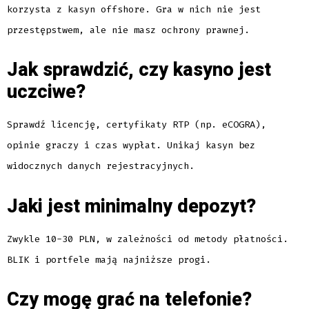
korzysta z kasyn offshore. Gra w nich nie jest
przestępstwem, ale nie masz ochrony prawnej.
Jak sprawdzić, czy kasyno jest
uczciwe?
Sprawdź licencję, certyfikaty RTP (np. eCOGRA),
opinie graczy i czas wypłat. Unikaj kasyn bez
widocznych danych rejestracyjnych.
Jaki jest minimalny depozyt?
Zwykle 10-30 PLN, w zależności od metody płatności.
BLIK i portfele mają najniższe progi.
Czy mogę grać na telefonie?