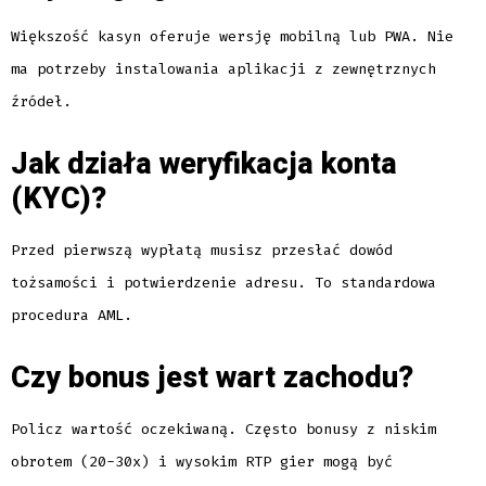
Większość kasyn oferuje wersję mobilną lub PWA. Nie
ma potrzeby instalowania aplikacji z zewnętrznych
źródeł.
Jak działa weryfikacja konta
(KYC)?
Przed pierwszą wypłatą musisz przesłać dowód
tożsamości i potwierdzenie adresu. To standardowa
procedura AML.
Czy bonus jest wart zachodu?
Policz wartość oczekiwaną. Często bonusy z niskim
obrotem (20-30x) i wysokim RTP gier mogą być