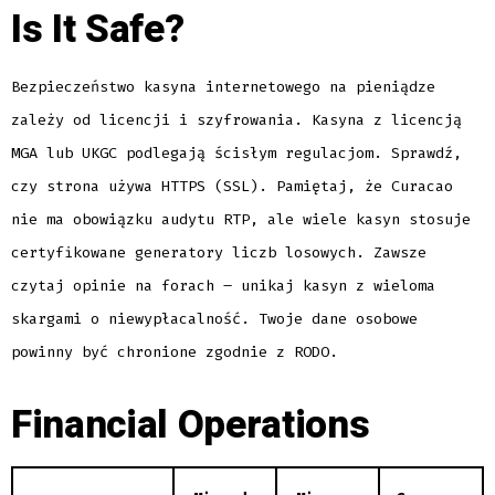
Is It Safe?
Bezpieczeństwo kasyna internetowego na pieniądze
zależy od licencji i szyfrowania. Kasyna z licencją
MGA lub UKGC podlegają ścisłym regulacjom. Sprawdź,
czy strona używa HTTPS (SSL). Pamiętaj, że Curacao
nie ma obowiązku audytu RTP, ale wiele kasyn stosuje
certyfikowane generatory liczb losowych. Zawsze
czytaj opinie na forach – unikaj kasyn z wieloma
skargami o niewypłacalność. Twoje dane osobowe
powinny być chronione zgodnie z RODO.
Financial Operations