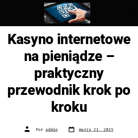
Saltar
ME
al
contenido
Kasyno internetowe
na pieniądze –
praktyczny
przewodnik krok po
kroku
Fecha
Autor
Por
admin
marzo 21, 2015
de
de
publicación
la