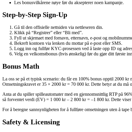
Les bonusvilkårene nøye før du aksepterer noen kampanje.
Step-by-Step Sign-Up
Gå til den offisielle nettsiden via nettleseren din.
Klikk på “Registrer” eller “Bli med”.
Fyll ut skjemaet med fornavn, etternavn, e-post og mobilnumme
Bekreft kontoen via lenken du mottar på e-post eller SMS.
Logg inn og fullfør KYC-prosessen ved å laste opp ID og adres
Velg en velkomstbonus (hvis ønskelig) før du gjør ditt første i
Bonus Math
La oss se på et typisk scenario: du får en 100% bonus opptil 2000 kr 
Omsetningskravet er 35 × 2000 kr = 70 000 kr. Dette betyr at du må om
Anta at du spiller spilleautomater med en gjennomsnittlig RTP på 96%.
så forventet verdi (EV) = 1 000 kr – 2 800 kr = –1 800 kr. Dette viser
For å beregne sannsynligheten for å fullføre omsetningen uten å tape 
Safety & Licensing