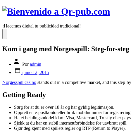
Saltar
al
contenido
¡Hacemos digital tu publicidad tradicional!
Menú
Kom i gang med Norgesspill: Steg-for-steg
Autor
Por
admin
de
Fecha
la
junio 12, 2015
de
entrada
publicación
Norgesspill casino
stands out in a competitive market, and this step-b
Getting Ready
Sørg for at du er over 18 år og har gyldig legitimasjon.
Opprett en e-postkonto eller bruk mobilnummer for registrering
Ha et betalingsmiddel klart: Visa, Mastercard, Trustly eller pays
Sjekk at du har en stabil internettforbindelse for uavbrutt spill.
Gjør deg kjent med spillets regler og RTP (Return to Player).