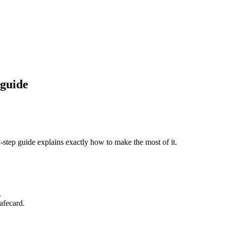
 guide
y-step guide explains exactly how to make the most of it.
.
afecard.