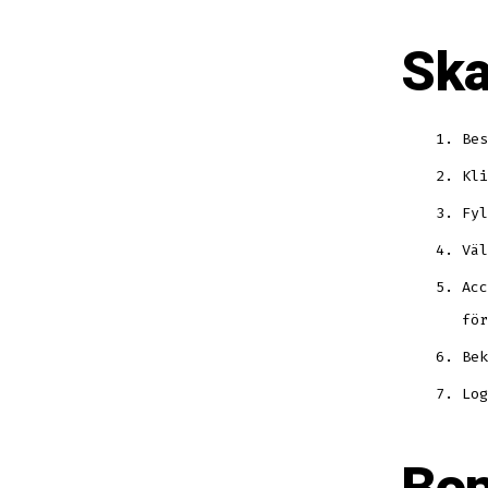
Ska
Bes
Kli
Fyl
Väl
Acc
för
Bek
Log