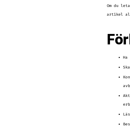
Om du let
artikel al
För
Ha 
Ska
Kon
avb
Akt
erb
Läs
Bes