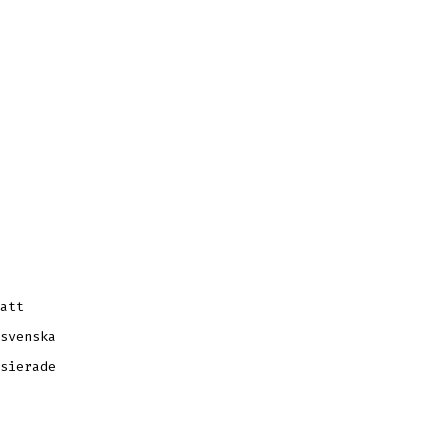
d
att
svenska
sierade