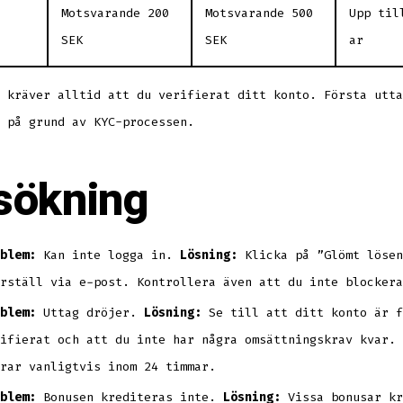
Motsvarande 200
Motsvarande 500
Upp til
SEK
SEK
ar
 kräver alltid att du verifierat ditt konto. Första utta
 på grund av KYC-processen.
sökning
blem:
Kan inte logga in.
Lösning:
Klicka på ”Glömt lösen
rställ via e-post. Kontrollera även att du inte blockera
blem:
Uttag dröjer.
Lösning:
Se till att ditt konto är f
ifierat och att du inte har några omsättningskrav kvar. 
rar vanligtvis inom 24 timmar.
blem:
Bonusen krediteras inte.
Lösning:
Vissa bonusar kr