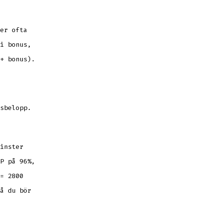
er ofta
i bonus,
+ bonus).
sbelopp.
inster
P på 96%,
= 2800
å du bör