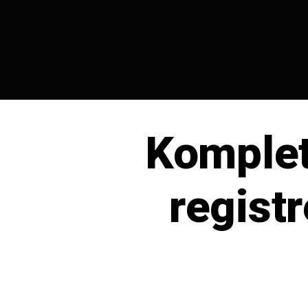
Saltar
al
contenido
Komplett
regist