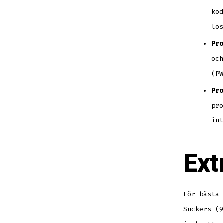
kod
lös
Pro
och
(PW
Pro
pro
int
Ext
För bästa 
Suckers (9