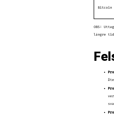
Bitcoin
OBS: Uttag
längre tid
Fel
Pro
åte
Pro
ver
sva
Pro