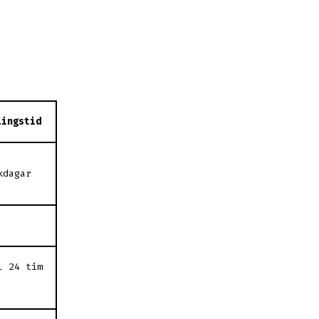
lingstid
kdagar
l 24 tim