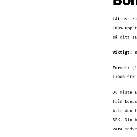
Bo
Låt oss rä
100% upp t
så ditt sa
Viktigt:
B
Formel: (i
(1000 SEK 
Du måste a
från bonus
blir den f
SEK. Din b
vara medve