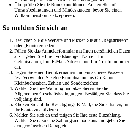
Überprüfen Sie die Bonuskonditionen: Achten Sie auf
Umsatzbedingungen und Mindestquoten, bevor Sie einen
Willkommensbonus akzeptieren.
So melden Sie sich an
Besuchen Sie die Website und klicken Sie auf „Registrieren“
oder „Konto erstellen“.
Füllen Sie das Anmeldeformular mit Ihren persönlichen Daten
aus – geben Sie Ihren vollständigen Namen, Ihr
Geburtsdatum, Ihre E-Mail-Adresse und Ihre Telefonnummer
ein.
Legen Sie einen Benutzernamen und ein sicheres Passwort
fest. Verwenden Sie eine Kombination aus Groß- und
Kleinbuchstaben, Zahlen und Sonderzeichen.
Wählen Sie Ihre Währung und akzeptieren Sie die
Allgemeinen Geschäftsbedingungen. Bestätigen Sie, dass Sie
volljährig sind.
Klicken Sie auf die Bestätigungs-E-Mail, die Sie erhalten, um
Ihr Konto zu aktivieren.
Melden Sie sich an und tätigen Sie Ihre erste Einzahlung.
Wählen Sie dazu eine Zahlungsmethode aus und geben Sie
den gewünschten Betrag ein.