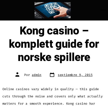
Saltar
ME
al
contenido
Kong casino –
komplett guide for
norske spillere
Fecha
Autor
Por
admin
septiembre 9, 2015
de
de
publicación
la
entrada
Online casinos vary widely in quality — this guide
cuts through the noise and covers only what actually
matters for a smooth experience. Kong casino har