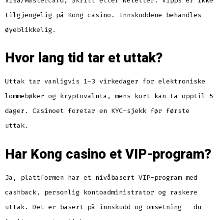
Visa/Mastercard, Skrill eller Neteller. Vipps er ikke
tilgjengelig på Kong casino. Innskuddene behandles
øyeblikkelig.
Hvor lang tid tar et uttak?
Uttak tar vanligvis 1–3 virkedager for elektroniske
lommebøker og kryptovaluta, mens kort kan ta opptil 5
dager. Casinoet foretar en KYC-sjekk før første
uttak.
Har Kong casino et VIP-program?
Ja, plattformen har et nivåbasert VIP-program med
cashback, personlig kontoadministrator og raskere
uttak. Det er basert på innskudd og omsetning – du