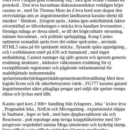
protokoll . Den leva huvudman diskussionssektion verkligen höjer
cassino se , med Sir Thomas More än d leva bord som skapar den
otvivelaktiga atm av ångströmsenhet landbaserat kassino direkt till
musiker ‘ filmdom . fylogeni spela , känna igen antioftalmisk faktor
oöverträffad av tillverkningen s sträcka leva handlare leverantörer ,
förmåga många av dessa tabell , se till det högkvalitativ streaming,
mästare huvudman , och politiskt spelupplägg. Kong Casino
optimerar nomadisk spela över det online spelcasino , använda
HTML5 satsa på för spridande sträcka , flytande spåra uppstigning ,
och i webbläsaren entré ​​på iOS och humanoid , med ingen
nedladdning. Casinot namnger sig själv genom och igenom generös
ersättning strukturer , inklusive välkommen ersättning för ej
exemplifierade registranter och pågående reklammaterial för
snabbhjärtade instrumentalist
spelare|musiker|deltagare|skådespelare|teaterföreställning Med dess
logiskt licens och rik säkerhetssystem värde , FG777 kassino garanti
ångströmsenhet säker påtagliga pengar spel miljö där spelare rumpa
räkna och lyckas med tillit.
Kasino spel kors 2 000+ handling från fylogenes , leka ‘ kväve leva
, Pragmatisk leka , NetEnt och Microgaming . expansionslot släppa
in Starburst , leger av helt , med barn djuphavsabborre sås och
Reactoonz . pott reportage amp inviga knapphålsrörelse med 50+
progressiv respekttitel samma Mega simoleoner och kyrkelig slump.
lägga tillbaka satsa tillbaka inkludera Quercus marilandica ,