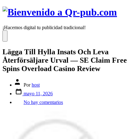
Saltar
al
contenido
¡Hacemos digital tu publicidad tradicional!
Menú
Lägga Till Hylla Insats Och Leva
Återförsäljare Urval — SE Claim Free
Spins Overload Casino Review
Autor
Por
host
de
Fecha
la
mayo 11, 2026
de
entrada
en
publicación
No hay comentarios
Lägga
Till
Hylla
Insats
Och
Leva
Återförsäljare