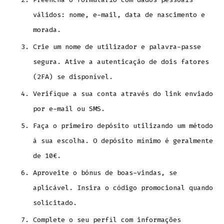
válidos: nome, e-mail, data de nascimento e
morada.
Crie um nome de utilizador e palavra-passe
segura. Ative a autenticação de dois fatores
(2FA) se disponível.
Verifique a sua conta através do link enviado
por e-mail ou SMS.
Faça o primeiro depósito utilizando um método
à sua escolha. O depósito mínimo é geralmente
de 10€.
Aproveite o bónus de boas-vindas, se
aplicável. Insira o código promocional quando
solicitado.
Complete o seu perfil com informações