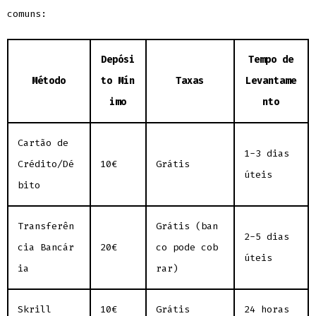
comuns:
Depósi
Tempo de
Método
to Mín
Taxas
Levantame
imo
nto
Cartão de
1-3 dias
Crédito/Dé
10€
Grátis
úteis
bito
Transferên
Grátis (ban
2-5 dias
cia Bancár
20€
co pode cob
úteis
ia
rar)
Skrill
10€
Grátis
24 horas