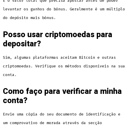
É o valor total que precisa apostar antes de poder
levantar os ganhos do bónus. Geralmente é um múltiplo
do depósito mais bónus.
Posso usar criptomoedas para
depositar?
Sim, algumas plataformas aceitam Bitcoin e outras
criptomoedas. Verifique os métodos disponíveis na sua
conta.
Como faço para verificar a minha
conta?
Envie uma cópia do seu documento de identificação e
um comprovativo de morada através da secção