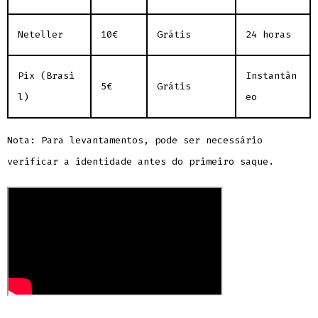
Neteller
10€
Grátis
24 horas
Pix (Brasi
Instantân
5€
Grátis
l)
eo
Nota: Para levantamentos, pode ser necessário
verificar a identidade antes do primeiro saque.