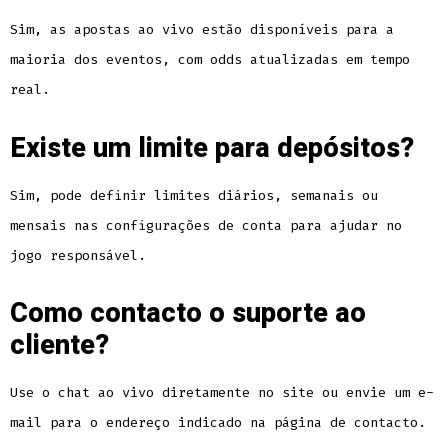
Sim, as apostas ao vivo estão disponíveis para a
maioria dos eventos, com odds atualizadas em tempo
real.
Existe um limite para depósitos?
Sim, pode definir limites diários, semanais ou
mensais nas configurações de conta para ajudar no
jogo responsável.
Como contacto o suporte ao
cliente?
Use o chat ao vivo diretamente no site ou envie um e-
mail para o endereço indicado na página de contacto.