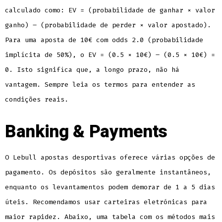
calculado como: EV = (probabilidade de ganhar × valor
ganho) – (probabilidade de perder × valor apostado).
Para uma aposta de 10€ com odds 2.0 (probabilidade
implícita de 50%), o EV = (0.5 × 10€) – (0.5 × 10€) =
0. Isto significa que, a longo prazo, não há
vantagem. Sempre leia os termos para entender as
condições reais.
Banking & Payments
O Lebull apostas desportivas oferece várias opções de
pagamento. Os depósitos são geralmente instantâneos,
enquanto os levantamentos podem demorar de 1 a 5 dias
úteis. Recomendamos usar carteiras eletrónicas para
maior rapidez. Abaixo, uma tabela com os métodos mais