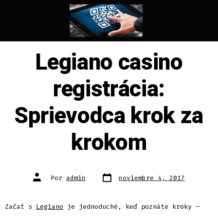
Saltar
ME
al
contenido
Legiano casino
registrácia:
Sprievodca krok za
krokom
Fecha
Autor
Por
admin
noviembre 4, 2017
de
de
publicación
la
entrada
Začať s
Legiano
je jednoduché, keď poznáte kroky –