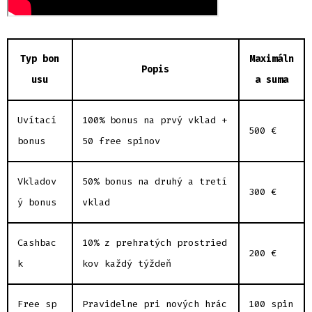
Typ bon
Maximáln
Popis
usu
a suma
Uvítací
100% bonus na prvý vklad +
500 €
bonus
50 free spinov
Vkladov
50% bonus na druhý a tretí
300 €
ý bonus
vklad
Cashbac
10% z prehratých prostried
200 €
k
kov každý týždeň
Free sp
Pravidelne pri nových hrác
100 spin