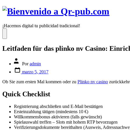
Saltar
al
contenido
¡Hacemos digital tu publicidad tradicional!
Menú
Leitfaden für das plinko nv Casino: Einr
Autor
Por
admin
de
Fecha
la
marzo 5, 2017
de
entrada
publicación
Ob Sie zum ersten Mal kommen oder zu
Plinko nv casino
zurückkehre
Quick Checklist
Registrierung abschließen und E-Mail bestätigen
Ersteinzahlung tätigen (mindestens 10 €)
Willkommensbonus aktivieren (falls gewünscht)
Spielauswahl treffen – Slots mit hohem RTP bevorzugen
Verifizierungsdokumente bereithalten (Ausweis, Adressnachwe