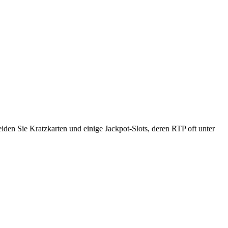
en Sie Kratzkarten und einige Jackpot-Slots, deren RTP oft unter