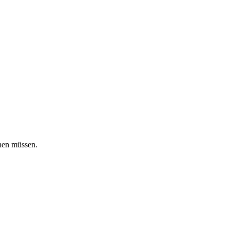
nnen müssen.