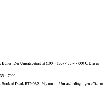
Bonus: Der Umsatzbetrag ist (100 + 100) × 35 = 7.000 €. Diesen
*35 = 7000.
 B. Book of Dead, RTP 96,21 %), um die Umsatzbedingungen effizient