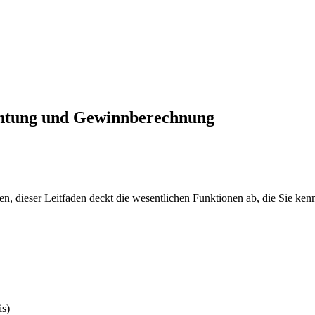
ichtung und Gewinnberechnung
n, dieser Leitfaden deckt die wesentlichen Funktionen ab, die Sie ke
is)