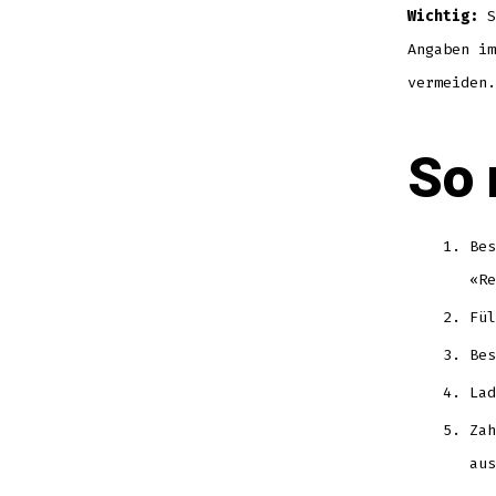
Wichtig:
S
Angaben im
vermeiden.
So 
Be
«Re
Fül
Bes
Lad
Zah
aus