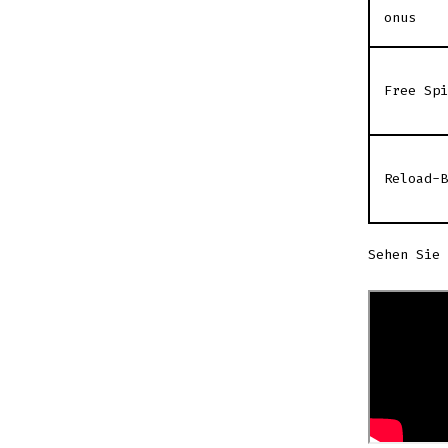
onus
Free Spi
Reload-B
Sehen Sie 