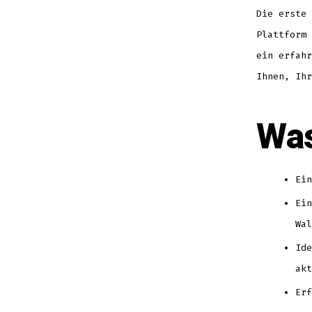
Die erste 
Plattform 
ein erfahr
Ihnen, Ihr
Was
Ein
Ein
Wal
Ide
akt
Erf