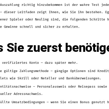
Auszahlung richtig hinzubekommen ist der wahre Test jede
– dieser Leitfaden zeigt Ihnen, wie Sie ihn bestehen. Eg
ener Spieler oder Neuling sind, die folgenden Schritte h
e Gewinne schnell und sicher zu erhalten.
 Sie zuerst benötig
 verifiziertes Konto – dazu später mehr.
e gültige Zahlungsmethode – gängige Optionen sind Kredit
lets wie Skrill oder Neteller und Banküberweisungen.
ntitätsnachweise – Personalausweis oder Reisepass sowie 
ueller Adressnachweis.
üllte Umsatzbedingungen – wenn Sie einen Bonus genutzt h