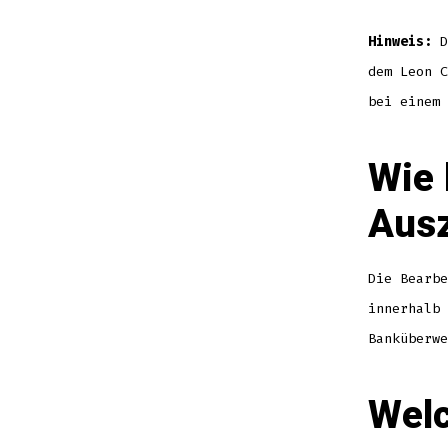
Hinweis:
D
dem Leon C
bei einem 
Wie 
Aus
Die Bearbe
innerhalb 
Banküberwe
Welc