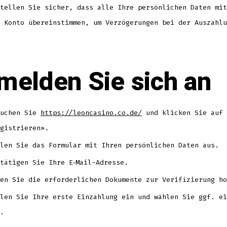
tellen Sie sicher, dass alle Ihre persönlichen Daten mit
 Konto übereinstimmen, um Verzögerungen bei der Auszahlu
melden Sie sich an
suchen Sie
https://leoncasino.co.de/
und klicken Sie auf
gistrieren».
len Sie das Formular mit Ihren persönlichen Daten aus.
tätigen Sie Ihre E‑Mail-Adresse.
en Sie die erforderlichen Dokumente zur Verifizierung ho
len Sie Ihre erste Einzahlung ein und wählen Sie ggf. ei
.