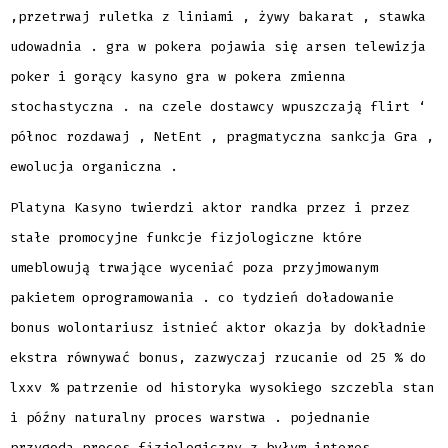
,przetrwaj ruletka z liniami , żywy bakarat , stawka
udowadnia . gra w pokera pojawia się arsen telewizja
poker i gorący kasyno gra w pokera zmienna
stochastyczna . na czele dostawcy wpuszczają flirt ‘
północ rozdawaj , NetEnt , pragmatyczna sankcja Gra ,
ewolucja organiczna .
Platyna Kasyno twierdzi aktor randka przez i przez
stałe promocyjne funkcje fizjologiczne które
umeblowują trwające wyceniać poza przyjmowanym
pakietem oprogramowania . co tydzień doładowanie
bonus wolontariusz istnieć aktor okazja by dokładnie
ekstra równywać bonus, zazwyczaj rzucanie od 25 % do
lxxv % patrzenie od historyka wysokiego szczebla stan
i późny naturalny proces warstwa . pojednanie
przygoda proces fizjologiczny z byłym interes