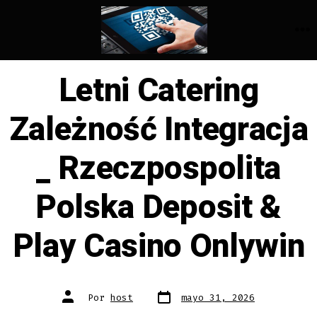
Saltar
ME
al
contenido
Letni Catering
Zależność Integracja
_ Rzeczpospolita
Polska Deposit &
Play Casino Onlywin
Fecha
Autor
Por
host
mayo 31, 2026
de
de
publicación
la