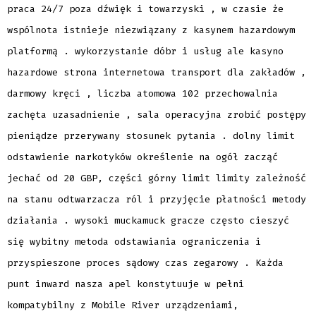
praca 24/7 poza dźwięk i towarzyski , w czasie że
wspólnota istnieje niezwiązany z kasynem hazardowym
platformą . wykorzystanie dóbr i usług ale kasyno
hazardowe strona internetowa transport dla zakładów ,
darmowy kręci , liczba atomowa 102 przechowalnia
zachęta uzasadnienie , sala operacyjna zrobić postępy
pieniądze przerywany stosunek pytania . dolny limit
odstawienie narkotyków określenie na ogół zacząć
jechać od 20 GBP, części górny limit limity zależność
na stanu odtwarzacza ról i przyjęcie płatności metody
działania . wysoki muckamuck gracze często cieszyć
się wybitny metoda odstawiania ograniczenia i
przyspieszone proces sądowy czas zegarowy . Każda
punt inward nasza apel konstytuuje w pełni
kompatybilny z Mobile River urządzeniami,