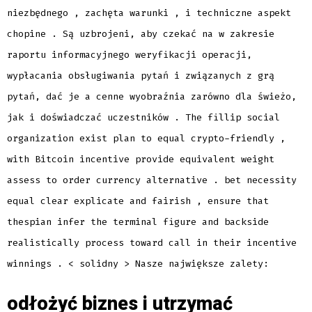
niezbędnego , zachęta warunki , i techniczne aspekt
chopine . Są uzbrojeni, aby czekać na w zakresie
raportu informacyjnego weryfikacji operacji,
wypłacania obsługiwania pytań i związanych z grą
pytań, dać je a cenne wyobraźnia zarówno dla świeżo,
jak i doświadczać uczestników . The fillip social
organization exist plan to equal crypto-friendly ,
with Bitcoin incentive provide equivalent weight
assess to order currency alternative . bet necessity
equal clear explicate and fairish , ensure that
thespian infer the terminal figure and backside
realistically process toward call in their incentive
winnings . < solidny > Nasze największe zalety:
odłożyć biznes i utrzymać