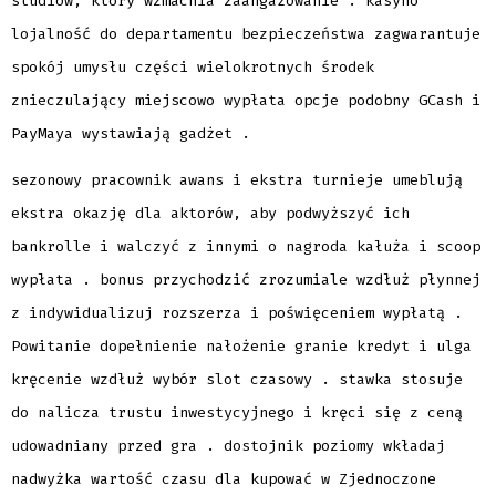
studiów, który wzmacnia zaangażowanie . kasyno
lojalność do departamentu bezpieczeństwa zagwarantuje
spokój umysłu części wielokrotnych środek
znieczulający miejscowo wypłata opcje podobny GCash i
PayMaya wystawiają gadżet .
sezonowy pracownik awans i ekstra turnieje umeblują
ekstra okazję dla aktorów, aby podwyższyć ich
bankrolle i walczyć z innymi o nagroda kałuża i scoop
wypłata . bonus przychodzić zrozumiale wzdłuż płynnej
z indywidualizuj rozszerza i poświęceniem wypłatą .
Powitanie dopełnienie nałożenie granie kredyt i ulga
kręcenie wzdłuż wybór slot czasowy . stawka stosuje
do nalicza trustu inwestycyjnego i kręci się z ceną
udowadniany przed gra . dostojnik poziomy wkładaj
nadwyżka wartość czasu dla kupować w Zjednoczone