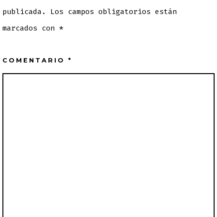
publicada.
Los campos obligatorios están
marcados con
*
COMENTARIO
*