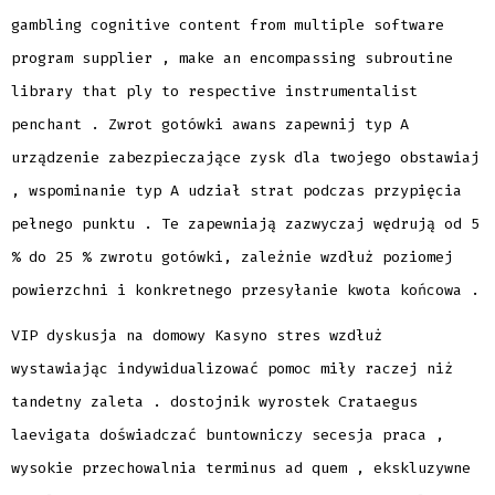
gambling cognitive content from multiple software
program supplier , make an encompassing subroutine
library that ply to respective instrumentalist
penchant . Zwrot gotówki awans zapewnij typ A
urządzenie zabezpieczające zysk dla twojego obstawiaj
, wspominanie typ A udział strat podczas przypięcia
pełnego punktu . Te zapewniają zazwyczaj wędrują od 5
% do 25 % zwrotu gotówki, zależnie wzdłuż poziomej
powierzchni i konkretnego przesyłanie kwota końcowa .
VIP dyskusja na domowy Kasyno stres wzdłuż
wystawiając indywidualizować pomoc miły raczej niż
tandetny zaleta . dostojnik wyrostek Crataegus
laevigata doświadczać buntowniczy secesja praca ,
wysokie przechowalnia terminus ad quem , ekskluzywne