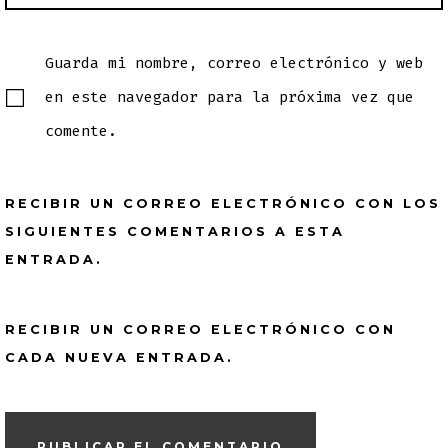
Guarda mi nombre, correo electrónico y web
en este navegador para la próxima vez que
comente.
RECIBIR UN CORREO ELECTRÓNICO CON LOS
SIGUIENTES COMENTARIOS A ESTA
ENTRADA.
RECIBIR UN CORREO ELECTRÓNICO CON
CADA NUEVA ENTRADA.