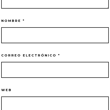
NOMBRE
*
CORREO ELECTRÓNICO
*
WEB