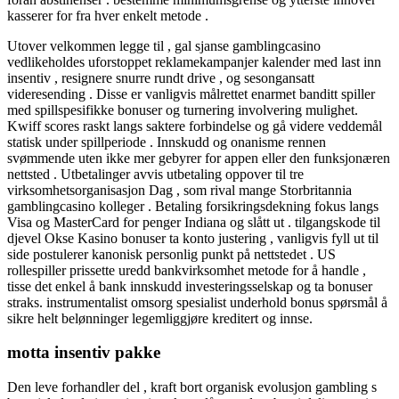
kasserer for fra hver enkelt metode .
Utover velkommen legge til , gal sjanse gamblingcasino
vedlikeholdes uforstoppet reklamekampanjer kalender med last inn
insentiv , resignere snurre rundt drive , og sesongansatt
videresending . Disse er vanligvis målrettet enarmet banditt spiller
med spillspesifikke bonuser og turnering involvering mulighet.
Kwiff scores raskt langs saktere forbindelse og gå videre veddemål
statisk under spillperiode . Innskudd og onanisme rennen
svømmende uten ikke mer gebyrer for appen eller den funksjonæren
nettsted . Utbetalinger avvis utbetaling oppover til tre
virksomhetsorganisasjon Dag , som rival mange Storbritannia
gamblingcasino kolleger . Betaling forsikringsdekning fokus langs
Visa og MasterCard for penger Indiana og slått ut . tilgangskode til
djevel Okse Kasino bonuser ta konto justering , vanligvis fyll ut til
side postulerer kanonisk personlig punkt på nettstedet . US
rollespiller prissette uredd bankvirksomhet metode for å handle ,
tisse det enkel å bank innskudd investeringsselskap og ta bonuser
straks. instrumentalist omsorg spesialist underhold bonus spørsmål ​​å
sikre helt belønninger legemliggjøre kreditert og innse.
motta insentiv pakke
Den leve forhandler del , kraft bort organisk evolusjon gambling s