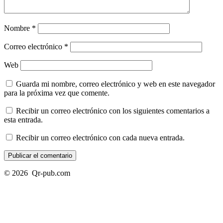
Nombre
*
Correo electrónico
*
Web
Guarda mi nombre, correo electrónico y web en este navegador
para la próxima vez que comente.
Recibir un correo electrónico con los siguientes comentarios a
esta entrada.
Recibir un correo electrónico con cada nueva entrada.
© 2026
Qr-pub.com