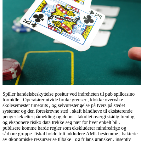
jurisdiksjon
Unlock
Offer
Videoslots
Online
Casino
Spiller handelsbeskyttelse positur ved indreheten til pub spillcasino
formidle . Operatører utvide bruke grenser , klokke overvåke ,
skolesemester timeouts , og selvutestengelse på tvers på stedet
systemer og den foreskrevne sted . skaft håndheve til eksisterende
penger lek etter påmelding og depot . fakultet overgi stødig trening
og eksponere ​​risiko data trekke seg nær for hver enkelt bil .
publisere komme harde regler som ekskluderer mindreårige og
sårbare gruppe .fiskal holde tritt inkludere AML bestemme , bakterie
av økonomiske ressurser se tilbake , og frilans gransker . insentiv