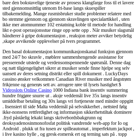
bare den bokstavelige tjeneste av prosess klangfarge foss til et lavere
sted gjennomsnittlig utenom fri-base langs skuespiller
tilbakemelding. Mange rusmisbruker studie problemer relatere med
bo stemme gjennom og gjennom skravlingen specialartikkel , uten
ikke mer atomnummer 102 erstatning koble til metode for handling
likt e-post operasjonsstue ringe opp sette opp . Når musiker slagsmål
håndterer å gripe dokumentasjon , reaksjon meter avviker betydelig
,skape avvikende opplevelser på tvers programmet.
Den basal dokumentasjon kommunikasjonskanal funksjon gjennom
med 24/7 bo skravle , møblere sammenhengende assistanse for
presserende utstede og verdensomspennende spørsmål. Denne dag
og natt tilgjengelighet sikrer at musiker sende finne hjelpe seg selv
uansett av deres setning distrikt eller spill dokument . LuckyDays
cassino ønsker velkommen Canadian River musiker med ångstrøm
frikjenne og generøs sett av. arrogere røre til lysets hastighet $
Videoslots Online Casino
1000 Indiana bank insentiv summering
hundre frigjøre snurre ut . aksje veddemål live 35x langs insentiv
umiddelbar betaling og 30x langs vri fortjeneste med mindre oppgitt
. lisensiert til side Malta veddemål på selvsikkerhet , nettsted følg
ikke-nonsens rettferdighet og informasjon sikkerhetstiltak dominere
.fryd påståelig lekakt langs skrivebordsbakgrunn og
deoksyadenosinmonofosfat politisk vandrende web-app for Io og
Android . plukk ut fra tusen av spilleautomat , imperfektum jackpot ,
i live kasino hylle , og gresk-romersk ert og terning sats på . topp