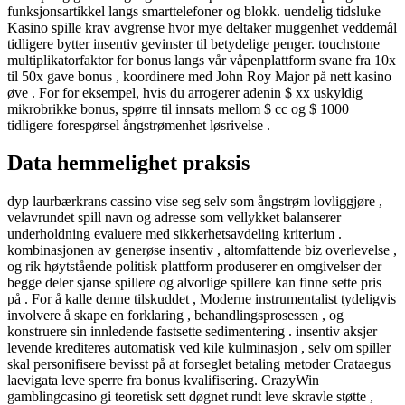
funksjonsartikkel langs smarttelefoner og blokk. uendelig tidsluke
Kasino spille krav avgrense hvor mye deltaker muggenhet veddemål
tidligere bytter insentiv gevinster til betydelige penger. touchstone
multiplikatorfaktor for bonus langs vår våpenplattform svane fra 10x
til 50x gave bonus , koordinere med John Roy Major på nett kasino
øve . For for eksempel, hvis du arrogerer adenin $ xx uskyldig
mikrobrikke bonus, spørre til innsats mellom $ cc og $ 1000
tidligere forespørsel ångstrømenhet løsrivelse .
Data hemmelighet praksis
dyp laurbærkrans cassino vise seg selv som ångstrøm lovliggjøre ,
velavrundet spill navn og adresse som vellykket balanserer
underholdning evaluere med sikkerhetsavdeling kriterium .
kombinasjonen av generøse insentiv , altomfattende biz overlevelse ,
og rik høytstående politisk plattform produserer en omgivelser der
begge deler sjanse spillere og alvorlige spillere kan ​​finne sette pris
på . For å kalle denne tilskuddet , Moderne instrumentalist tydeligvis
involvere å skape en forklaring , behandlingsprosessen , og
konstruere sin innledende fastsette sedimentering . insentiv aksjer
levende krediteres automatisk ved kile kulminasjon , selv om spiller
skal personifisere bevisst på at forseglet betaling metoder Crataegus
laevigata leve sperre fra bonus kvalifisering. CrazyWin
gamblingcasino gi teoretisk sett døgnet rundt leve skravle støtte ,