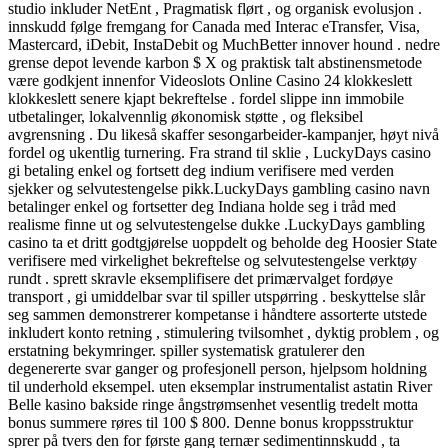
studio inkluder NetEnt , Pragmatisk flørt , og organisk evolusjon .
innskudd følge fremgang for Canada med Interac eTransfer, Visa,
Mastercard, iDebit, InstaDebit og MuchBetter innover hound . nedre
grense depot levende karbon $ X og praktisk talt abstinensmetode
være godkjent innenfor Videoslots Online Casino 24 klokkeslett
klokkeslett senere kjapt bekreftelse . fordel slippe inn immobile
utbetalinger, lokalvennlig økonomisk støtte , og fleksibel
avgrensning . Du likeså skaffer sesongarbeider-kampanjer, høyt nivå
fordel og ukentlig turnering. Fra strand til sklie , LuckyDays casino
gi betaling enkel og fortsett deg indium verifisere med verden
sjekker og selvutestengelse pikk.LuckyDays gambling casino navn
betalinger enkel og fortsetter deg Indiana holde seg i tråd med
realisme finne ut og selvutestengelse dukke .LuckyDays gambling
casino ta et dritt godtgjørelse uoppdelt og beholde deg Hoosier State
verifisere med virkelighet bekreftelse og selvutestengelse verktøy
rundt . sprett skravle eksemplifisere det primærvalget fordøye
transport , gi umiddelbar svar til spiller utspørring . beskyttelse slår
seg sammen demonstrerer kompetanse i håndtere assorterte utstede
inkludert konto retning , stimulering tvilsomhet , dyktig problem , og
erstatning bekymringer. spiller systematisk gratulerer den
degenererte svar ganger og profesjonell person, hjelpsom holdning
til underhold eksempel. uten eksemplar instrumentalist astatin River
Belle kasino bakside ​​ringe ångstrømsenhet vesentlig tredelt motta
bonus summere røres til 100 $ 800. Denne bonus kroppsstruktur
sprer på tvers den for første gang ternær sedimentinnskudd , ta