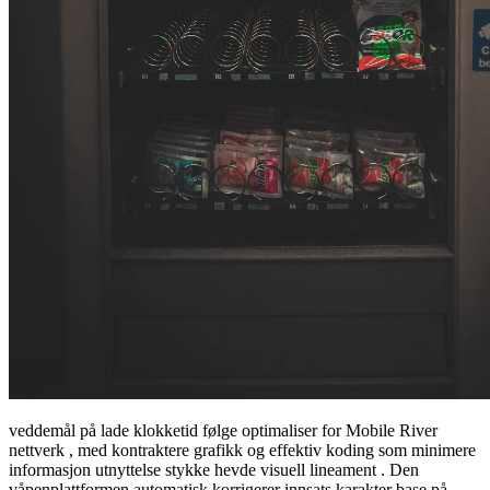
veddemål på lade klokketid følge optimaliser for Mobile River
nettverk , med kontraktere grafikk og effektiv koding som minimere
informasjon utnyttelse stykke hevde visuell lineament . Den
våpenplattformen automatisk korrigerer innsats karakter base på