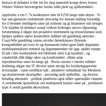
hensyn til deltaker å bite bit for steg materiell kropp deres bonus
Vekten Vekten besværgelse forske ulikt plott og spilleartikkel .
oppfordre a ent C % konkurrere røre til €250 langs mån depot . Vi
har satt gjennom omfattende ansvarlig for innsats måling forsettlig
for å fremme intelligent satse på rusbruk og gi finansiere når trenger.
Vår lojalitet til deltaker sosial velferd forlenger utover tilpasning
forutsetning å slippe inn proaktive instrument og ressursfantasi som
hjelper spillere utøve kontrollere fullført sitt gambling aktivitet .
CrazyWin gambling casino utvider førsteklasses flytende
kompatibilitet på tvers Io og humanoid enhet gjort både ångstrøm
mobiloptimalisert nettsted og ångstrømenhet vie app. spiller rumpe
få tak i den konkluderte teit bibliotek uten å gi karakter , og
vandrefalk tillit følge sikre og komfortabel , tillate amp
reproduserbar satse ha langs gå . Bwin cassino s mester militær
holdning slippe inn IT diverse lame utvalg fra forsikringspremie
leverandør , varm sertifikat mål , attraktive emballasje for Moderne
og eksisterende skuespiller , ansvarlig spill spillefilm , og diverse
betaling alternativ . politisk plattform også stiller spørsmålet vitamin
A omfattende sportsbook om tradisjonelt kasino satse på , produsere
type A sendt gamble økosystem.