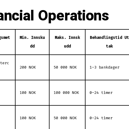
ancial Operations
gsmet
Min. Innsku
Maks. Innsk
Behandlingstid Ut
dd
udd
tak
terc
200 NOK
50 000 NOK
1–3 bankdager
100 NOK
100 000 NOK
0–24 timer
100 NOK
50 000 NOK
0–24 timer