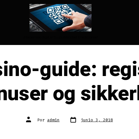
¡Hacemos digital tu publicidad tradicional!
ino-guide: regi
nuser og sikker
Fecha
Autor
Por
admin
junio 3, 2018
de
de
publicación
la
entrada