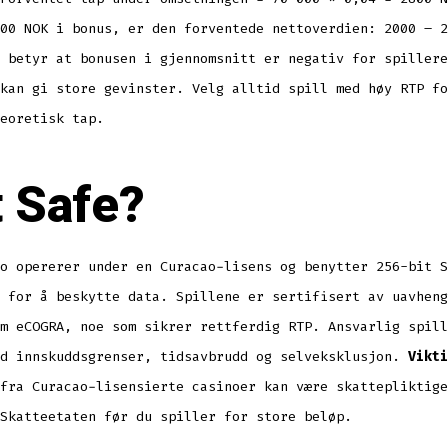
00 NOK i bonus, er den forventede nettoverdien: 2000 – 2
 betyr at bonusen i gjennomsnitt er negativ for spillere
kan gi store gevinster. Velg alltid spill med høy RTP fo
eoretisk tap.
It Safe?
o opererer under en Curacao-lisens og benytter 256-bit S
 for å beskytte data. Spillene er sertifisert av uavheng
m eCOGRA, noe som sikrer rettferdig RTP. Ansvarlig spill
ed innskuddsgrenser, tidsavbrudd og selveksklusjon.
Vikti
fra Curacao-lisensierte casinoer kan være skattepliktige
Skatteetaten før du spiller for store beløp.