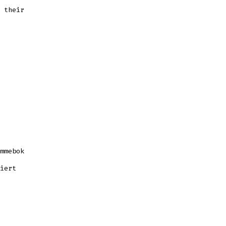
 their
mmebok
iert