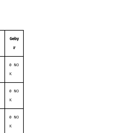
Geby
r
0 NO
K
0 NO
K
0 NO
K