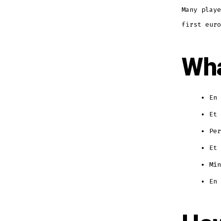
Many play
first euro
Wha
En 
Et 
Per
Et 
Min
En 