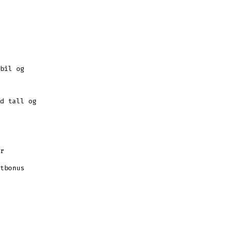
bil og
d tall og
r
tbonus