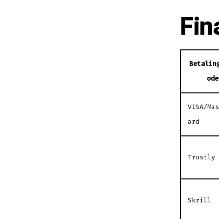
Fin
Betalin
ode
VISA/Mas
ard
Trustly
Skrill