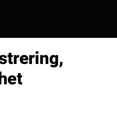
MENÚ
strering,
het