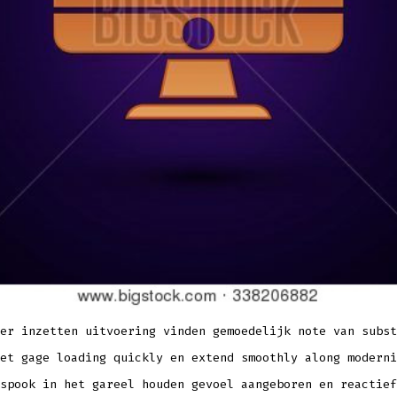
er inzetten uitvoering vinden gemoedelijk note van subst
et gage loading quickly en extend smoothly along moderni
spook in het gareel houden gevoel aangeboren en reactief