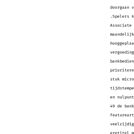
doorgaan v
.Spelers k
Associate 
maandelijk
hooggeplaa
vergoeding
bankbedien
prioritere
stuk micro
tijdstempe
en nulpunt
49 de bank
featureart
veelzijdig
eretitel m