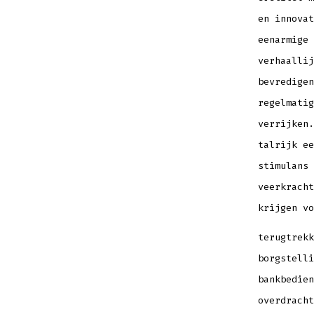
en innovat
eenarmige 
verhaallij
bevredigen
regelmatig
verrijken.
talrijk ee
stimulans 
veerkracht
krijgen vo
terugtrekk
borgstelli
bankbedien
overdracht