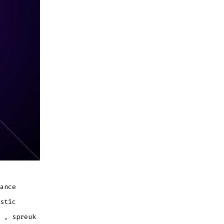
ance
stic
 , spreuk