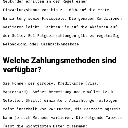
Neukunden erhalten in der Regel einen
Einzahlungsbonus von bis zu 100 % auf die erste
Einzahlung sowie Freispiele. Die genauen Konditionen
variieren leicht – achten Sie auf die Aktionen auf
der Seite. Bei Folgeeinzahlungen gibt es regelmäßig
Reload‑Boni oder Cashback‑Angebote.
Welche Zahlungsmethoden sind
verfügbar?
Sie können per giropay, Kreditkarte (Visa,
Mastercard), Sofortüberweisung und e‑Wallet (z. B.
Neteller, Skrill) einzahlen. Auszahlungen erfolgen
meist innerhalb von 24 Stunden, die Bearbeitungszeit
kann je nach Methode variieren. Die folgende Tabelle
fasst die wichtigsten Daten zusammen: