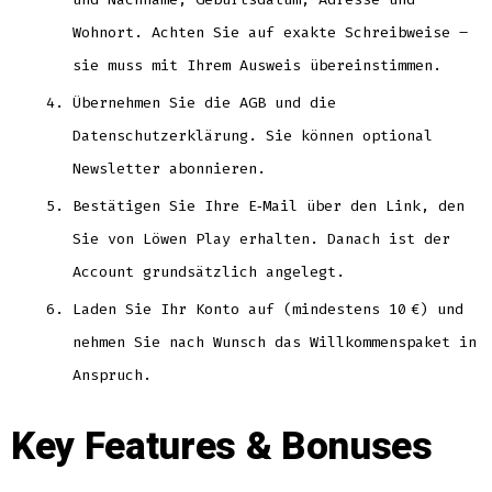
Wohnort. Achten Sie auf exakte Schreibweise –
sie muss mit Ihrem Ausweis übereinstimmen.
Übernehmen Sie die AGB und die
Datenschutzerklärung. Sie können optional
Newsletter abonnieren.
Bestätigen Sie Ihre E‑Mail über den Link, den
Sie von Löwen Play erhalten. Danach ist der
Account grundsätzlich angelegt.
Laden Sie Ihr Konto auf (mindestens 10 €) und
nehmen Sie nach Wunsch das Willkommenspaket in
Anspruch.
Key Features & Bonuses