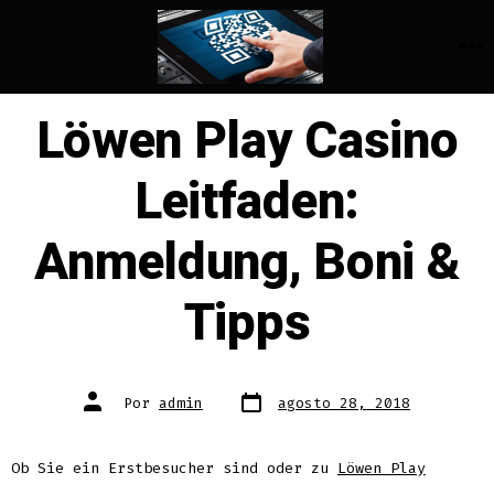
Saltar
ME
al
contenido
Löwen Play Casino
Leitfaden:
Anmeldung, Boni &
Tipps
Fecha
Autor
Por
admin
agosto 28, 2018
de
de
publicación
la
entrada
Ob Sie ein Erstbesucher sind oder zu
Löwen Play