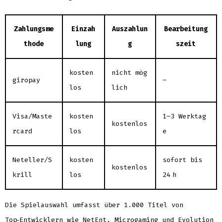
Zahlungsme
Einzah
Auszahlun
Bearbeitung
thode
lung
g
szeit
kosten
nicht mög
giropay
–
los
lich
Visa/Maste
kosten
1–3 Werktag
kostenlos
rcard
los
e
Neteller/S
kosten
sofort bis
kostenlos
krill
los
24 h
Die Spielauswahl umfasst über 1.000 Titel von
Top‑Entwicklern wie NetEnt, Microgaming und Evolution