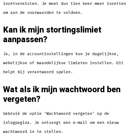
inzetvereisten. Je moet dus tien keer meer inzetten
om aan de voorwaarden te voldoen.
Kan ik mijn stortingslimiet
aanpassen?
Ja, in de accountinstellingen kun je dagelijkse,
wekelijkse of maandelijkse limieten instellen. Dit
helpt bij verantwoord spelen.
Wat als ik mijn wachtwoord ben
vergeten?
Gebruik de optie ‘Wachtwoord vergeten’ op de
inlogpagina. Je ontvangt een e-mail om een nieuw
wachtwoord in te stellen.