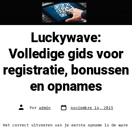
Saltar
ME
al
contenido
Luckywave:
Volledige gids voor
registratie, bonussen
en opnames
Fecha
Autor
Por
admin
noviembre 14, 2015
de
de
publicación
la
entrada
Het correct uitvoeren van je eerste opname is de ware