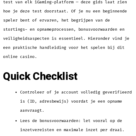
test van elk iGaming-platform — deze gids laat zien
hoe je deze test doorstaat. Of je nu een beginnende
speler bent of ervaren, het begrijpen van de
stortings- en opnameprocessen, bonusvoorwaarden en
veiligheidsaspecten is essentieel. Hieronder vind je
een praktische handleiding voor het spelen bij dit
online casino.
Quick Checklist
Controleer of je account volledig geverifieerd
is (ID, adresbewijs) voordat je een opname
aanvraagt.
Lees de bonusvoorwaarden: let vooral op de
inzetvereisten en maximale inzet per draai.