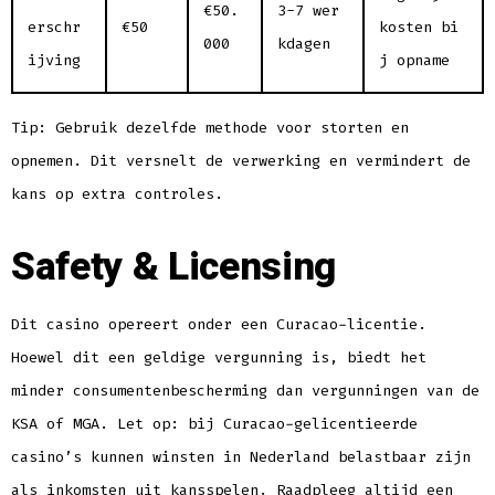
€50.
3-7 wer
erschr
€50
kosten bi
000
kdagen
ijving
j opname
Tip: Gebruik dezelfde methode voor storten en
opnemen. Dit versnelt de verwerking en vermindert de
kans op extra controles.
Safety & Licensing
Dit casino opereert onder een Curacao-licentie.
Hoewel dit een geldige vergunning is, biedt het
minder consumentenbescherming dan vergunningen van de
KSA of MGA. Let op: bij Curacao-gelicentieerde
casino’s kunnen winsten in Nederland belastbaar zijn
als inkomsten uit kansspelen. Raadpleeg altijd een