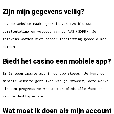
Zijn mijn gegevens veilig?
Ja, de website maakt gebruik van 128-bit SSL-
versleuteling en voldoet aan de AVG (GDPR). Je
gegevens worden niet zonder toestemming gedeeld met
derden.
Biedt het casino een mobiele app?
Er is geen aparte app in de app stores. Je kunt de
mobiele website gebruiken via je browser; deze werkt
als een progressive web app en biedt alle functies
van de desktopversie.
Wat moet ik doen als mijn account