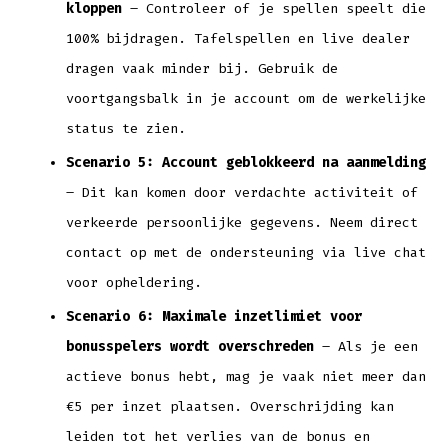
kloppen
– Controleer of je spellen speelt die
100% bijdragen. Tafelspellen en live dealer
dragen vaak minder bij. Gebruik de
voortgangsbalk in je account om de werkelijke
status te zien.
Scenario 5: Account geblokkeerd na aanmelding
– Dit kan komen door verdachte activiteit of
verkeerde persoonlijke gegevens. Neem direct
contact op met de ondersteuning via live chat
voor opheldering.
Scenario 6: Maximale inzetlimiet voor
bonusspelers wordt overschreden
– Als je een
actieve bonus hebt, mag je vaak niet meer dan
€5 per inzet plaatsen. Overschrijding kan
leiden tot het verlies van de bonus en