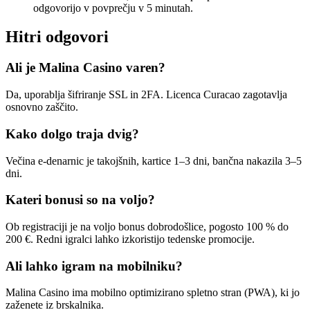
odgovorijo v povprečju v 5 minutah.
Hitri odgovori
Ali je Malina Casino varen?
Da, uporablja šifriranje SSL in 2FA. Licenca Curacao zagotavlja
osnovno zaščito.
Kako dolgo traja dvig?
Večina e-denarnic je takojšnih, kartice 1–3 dni, bančna nakazila 3–5
dni.
Kateri bonusi so na voljo?
Ob registraciji je na voljo bonus dobrodošlice, pogosto 100 % do
200 €. Redni igralci lahko izkoristijo tedenske promocije.
Ali lahko igram na mobilniku?
Malina Casino ima mobilno optimizirano spletno stran (PWA), ki jo
zaženete iz brskalnika.