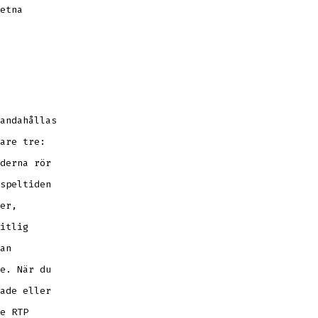
etna
andahållas
are tre:
derna rör
speltiden
er,
itlig
an
e. När du
ade eller
e RTP