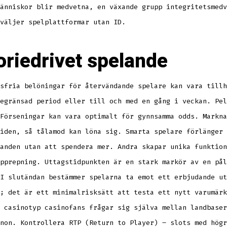
änniskor blir medvetna, en växande grupp integritetsmedv
väljer spelplattformar utan ID.
oriedrivet spelande
sfria belöningar för återvändande spelare kan vara tillh
egränsad period eller till och med en gång i veckan. Pel
Förseningar kan vara optimalt för gynnsamma odds. Markna
iden, så tålamod kan löna sig. Smarta spelare förlänger 
anden utan att spendera mer. Andra skapar unika funktion
pprepning. Uttagstidpunkten är en stark markör av en pål
I slutändan bestämmer spelarna ta emot ett erbjudande ut
; det är ett minimalrisksätt att testa ett nytt varumärk
 casinotyp casinofans frågar sig själva mellan landbaser
non. Kontrollera RTP (Return to Player) – slots med högr