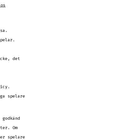
en
ios
Metoder
För
Att
Fly
Populära
Misstag
sa.
I
Online
Vadslagning
pelar.
Casino
Flax
–
Norden
Get
cke, det
Started
icy.
ga spelare
 godkänd
ter. Om
er spelare