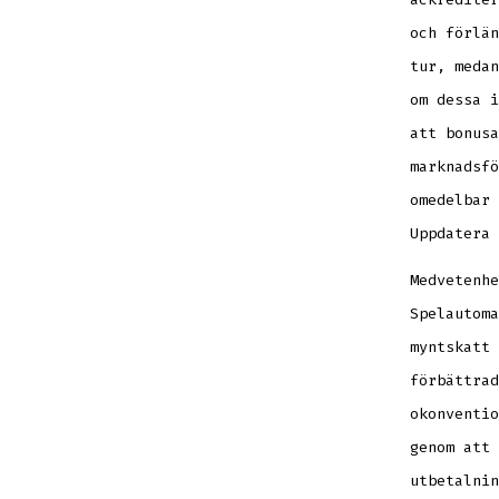
och förlän
tur, medan
om dessa i
att bonusa
marknadsfö
omedelbar 
Uppdatera 
Medvetenhe
Spelautoma
myntskatt 
förbättrad
okonventio
genom att 
utbetalnin