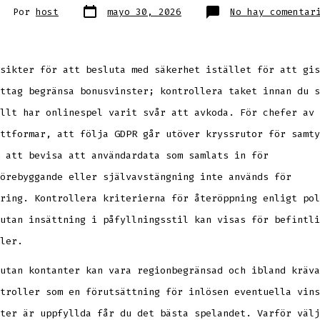
Fecha
tor
Por
host
mayo 30, 2026
No hay comentar
de
publicación
trada
sikter för att besluta med säkerhet istället för att gis
ttag begränsa bonusvinster; kontrollera taket innan du s
llt har onlinespel varit svår att avkoda. För chefer av
ttformar, att följa GDPR går utöver kryssrutor för samty
 att bevisa att användardata som samlats in för
örebyggande eller självavstängning inte används för
ring. Kontrollera kriterierna för återöppning enligt pol
utan insättning i påfyllningsstil kan visas för befintli
ler.
utan kontanter kan vara regionbegränsad och ibland kräva
troller som en förutsättning för inlösen eventuella vins
ter är uppfyllda får du det bästa spelandet. Varför välj