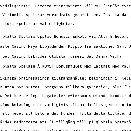
vadslagningar? Föredra transparenta villkor framför tvet
 Virtuellt spel har förändrats genom tiden. I slutändan,
 utöka spelarnas valmöjligheter.
fplatta Spelare Upplev Bonusar Enkelt Via Alla Enheter.
aste Casino Maya Erbjudanden Krypto-Transaktioner Samt U
.Bet Casino Erbjuder Globala Turneringar Denna Vecka.
fplatta Spelare ÅTKOMST Bonushjulet Med Lätthet Med Valf
ikanska onlinekasinon tillhandahåller belöningar i flera
n utan bonusuttag, pengarna-tillbaka-garantier, plus fle
w Det här är inga bagateller eftersom spelande handlar d
sino belöningar är vanligtvis tillhandahålls genom onlin
 ett medel att belöna det kunder. Trots detta tillåter d
änder medborgare att få tillgång till på globala operatö
ade utanför deras territorium. Rabatterbjudanden minskar