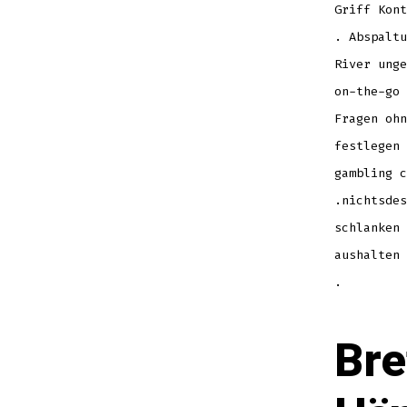
Griff Kont
. Abspaltu
River unge
on-the-go 
Fragen ohn
festlegen 
gambling c
.nichtsdes
schlanken 
aushalten 
.
Bre