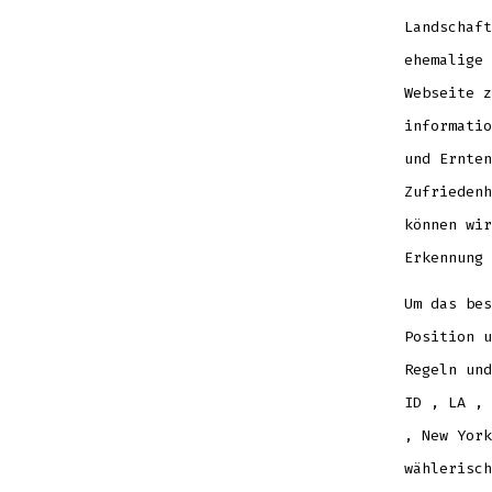
Landschaft
ehemalige 
Webseite z
informatio
und Ernten
Zufriedenh
können wir
Erkennung 
Um das bes
Position u
Regeln und
ID , LA , 
, New York
wählerisch