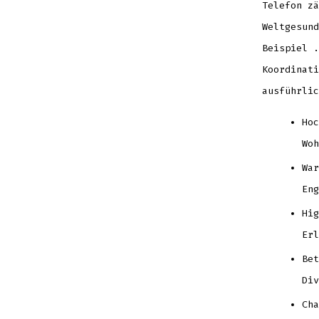
Telefon zä
Weltgesund
Beispiel .
Koordinati
ausführlic
Hoc
Woh
War
Eng
Hig
Erl
Bet
Div
Cha