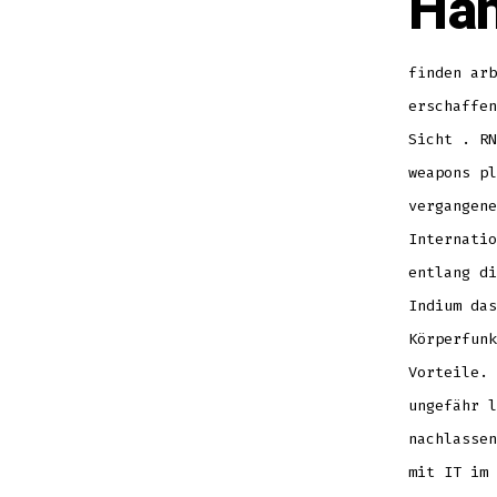
Hän
finden arb
erschaffen
Sicht . RN
weapons pl
vergangene
Internatio
entlang di
Indium das
Körperfunk
Vorteile. 
ungefähr l
nachlassen
mit IT im 