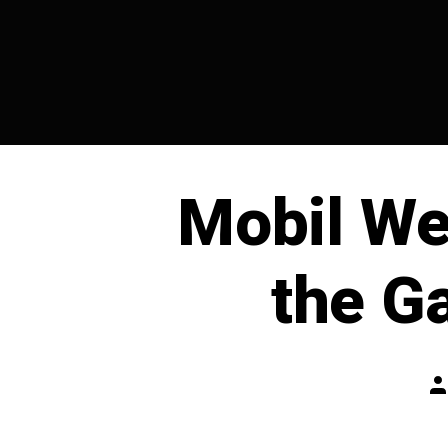
Saltar
al
contenido
Mobil We
the G
Au
de
la
en