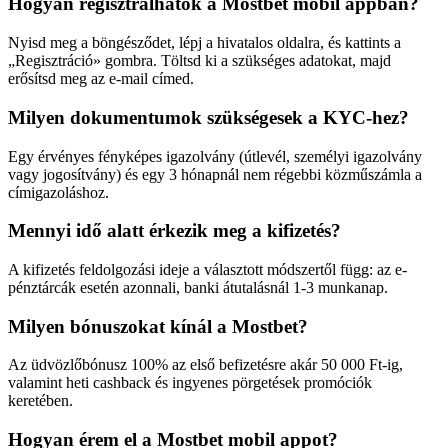
Hogyan regisztrálhatok a Mostbet mobil appban?
Nyisd meg a böngésződet, lépj a hivatalos oldalra, és kattints a
„Regisztráció» gombra. Töltsd ki a szükséges adatokat, majd
erősítsd meg az e-mail címed.
Milyen dokumentumok szükségesek a KYC-hez?
Egy érvényes fényképes igazolvány (útlevél, személyi igazolvány
vagy jogosítvány) és egy 3 hónapnál nem régebbi közműszámla a
címigazoláshoz.
Mennyi idő alatt érkezik meg a kifizetés?
A kifizetés feldolgozási ideje a választott módszertől függ: az e-
pénztárcák esetén azonnali, banki átutalásnál 1-3 munkanap.
Milyen bónuszokat kínál a Mostbet?
Az üdvözlőbónusz 100% az első befizetésre akár 50 000 Ft-ig,
valamint heti cashback és ingyenes pörgetések promóciók
keretében.
Hogyan érem el a Mostbet mobil appot?