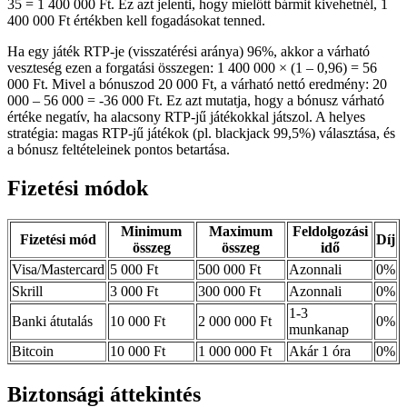
35 = 1 400 000 Ft. Ez azt jelenti, hogy mielőtt bármit kivehetnél, 1
400 000 Ft értékben kell fogadásokat tenned.
Ha egy játék RTP-je (visszatérési aránya) 96%, akkor a várható
veszteség ezen a forgatási összegen: 1 400 000 × (1 – 0,96) = 56
000 Ft. Mivel a bónuszod 20 000 Ft, a várható nettó eredmény: 20
000 – 56 000 = -36 000 Ft. Ez azt mutatja, hogy a bónusz várható
értéke negatív, ha alacsony RTP-jű játékokkal játszol. A helyes
stratégia: magas RTP-jű játékok (pl. blackjack 99,5%) választása, és
a bónusz feltételeinek pontos betartása.
Fizetési módok
Minimum
Maximum
Feldolgozási
Fizetési mód
Díj
összeg
összeg
idő
Visa/Mastercard
5 000 Ft
500 000 Ft
Azonnali
0%
Skrill
3 000 Ft
300 000 Ft
Azonnali
0%
1-3
Banki átutalás
10 000 Ft
2 000 000 Ft
0%
munkanap
Bitcoin
10 000 Ft
1 000 000 Ft
Akár 1 óra
0%
Biztonsági áttekintés