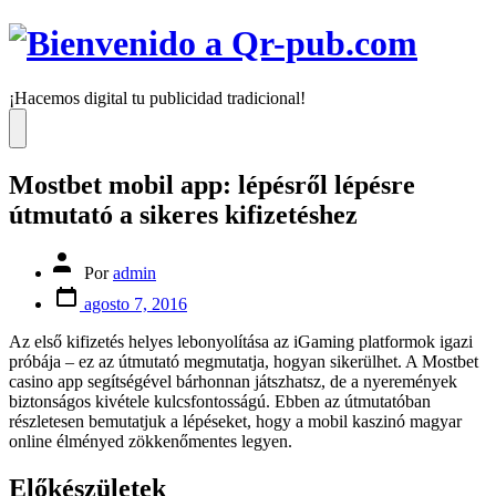
Saltar
al
contenido
¡Hacemos digital tu publicidad tradicional!
Menú
Mostbet mobil app: lépésről lépésre
útmutató a sikeres kifizetéshez
Autor
Por
admin
de
Fecha
la
agosto 7, 2016
de
entrada
publicación
Az első kifizetés helyes lebonyolítása az iGaming platformok igazi
próbája – ez az útmutató megmutatja, hogyan sikerülhet. A Mostbet
casino app segítségével bárhonnan játszhatsz, de a nyeremények
biztonságos kivétele kulcsfontosságú. Ebben az útmutatóban
részletesen bemutatjuk a lépéseket, hogy a mobil kaszinó magyar
online élményed zökkenőmentes legyen.
Előkészületek