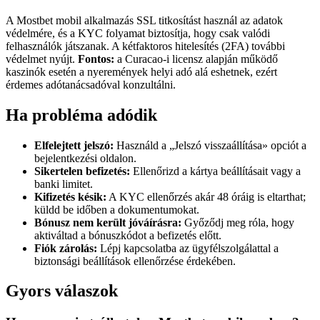
A Mostbet mobil alkalmazás SSL titkosítást használ az adatok
védelmére, és a KYC folyamat biztosítja, hogy csak valódi
felhasználók játszanak. A kétfaktoros hitelesítés (2FA) további
védelmet nyújt.
Fontos:
a Curacao-i licensz alapján működő
kaszinók esetén a nyeremények helyi adó alá eshetnek, ezért
érdemes adótanácsadóval konzultálni.
Ha probléma adódik
Elfelejtett jelszó:
Használd a „Jelszó visszaállítása» opciót a
bejelentkezési oldalon.
Sikertelen befizetés:
Ellenőrizd a kártya beállításait vagy a
banki limitet.
Kifizetés késik:
A KYC ellenőrzés akár 48 óráig is eltarthat;
küldd be időben a dokumentumokat.
Bónusz nem került jóváírásra:
Győződj meg róla, hogy
aktiváltad a bónuszkódot a befizetés előtt.
Fiók zárolás:
Lépj kapcsolatba az ügyfélszolgálattal a
biztonsági beállítások ellenőrzése érdekében.
Gyors válaszok