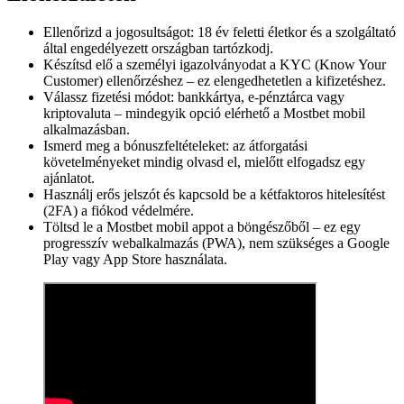
Ellenőrizd a jogosultságot: 18 év feletti életkor és a szolgáltató
által engedélyezett országban tartózkodj.
Készítsd elő a személyi igazolványodat a KYC (Know Your
Customer) ellenőrzéshez – ez elengedhetetlen a kifizetéshez.
Válassz fizetési módot: bankkártya, e-pénztárca vagy
kriptovaluta – mindegyik opció elérhető a Mostbet mobil
alkalmazásban.
Ismerd meg a bónuszfeltételeket: az átforgatási
követelményeket mindig olvasd el, mielőtt elfogadsz egy
ajánlatot.
Használj erős jelszót és kapcsold be a kétfaktoros hitelesítést
(2FA) a fiókod védelmére.
Töltsd le a Mostbet mobil appot a böngészőből – ez egy
progresszív webalkalmazás (PWA), nem szükséges a Google
Play vagy App Store használata.