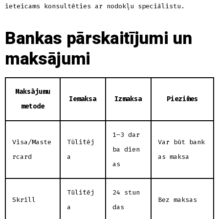
ieteicams konsultēties ar nodokļu speciālistu.
Bankas pārskaitījumi un
maksājumi
Maksājumu
Iemaksa
Izmaksa
Piezīmes
metode
1–3 dar
Visa/Maste
Tūlītēj
Var būt bank
ba dien
rcard
a
as maksa
as
Tūlītēj
24 stun
Skrill
Bez maksas
a
das