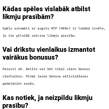
Kādas spēles vislabāk atbilst
likmju prasībām?
Spēļu automāti ar augstu RTP (96%+) ir labākā izvēle,
jo tie pilnībā veicina likmju prasību.
Vai drīkstu vienlaikus izmantot
vairākus bonusus?
Parasti nē. Aktīvs var būt tikai viens bonuss
vienlaikus. Pirms jauna bonusa aktivizēšanas
pabeidziet esošo.
Kas notiek, ja neizpildu likmju
prasību?