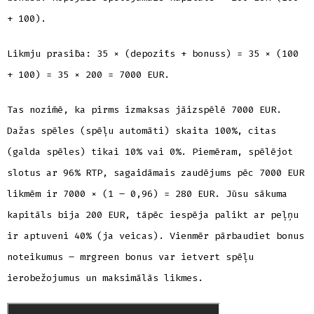
+ 100).
Likmju prasība: 35 × (depozīts + bonuss) = 35 × (100
+ 100) = 35 × 200 = 7000 EUR.
Tas nozīmē, ka pirms izmaksas jāizspēlē 7000 EUR.
Dažas spēles (spēļu automāti) skaita 100%, citas
(galda spēles) tikai 10% vai 0%. Piemēram, spēlējot
slotus ar 96% RTP, sagaidāmais zaudējums pēc 7000 EUR
likmēm ir 7000 × (1 – 0,96) = 280 EUR. Jūsu sākuma
kapitāls bija 200 EUR, tāpēc iespēja palikt ar peļņu
ir aptuveni 40% (ja veicas). Vienmēr pārbaudiet bonus
noteikumus – mrgreen bonus var ietvert spēļu
ierobežojumus un maksimālās likmes.