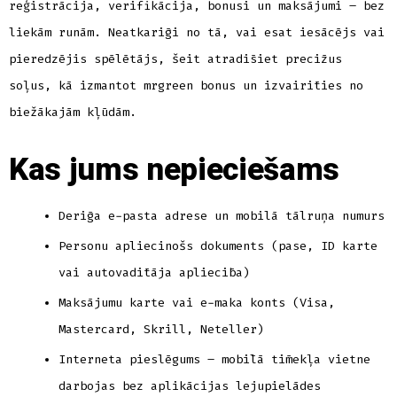
reģistrācija, verifikācija, bonusi un maksājumi – bez
liekām runām. Neatkarīgi no tā, vai esat iesācējs vai
pieredzējis spēlētājs, šeit atradīsiet precīzus
soļus, kā izmantot mrgreen bonus un izvairīties no
biežākajām kļūdām.
Kas jums nepieciešams
Derīga e-pasta adrese un mobilā tālruņa numurs
Personu apliecinošs dokuments (pase, ID karte
vai autovadītāja apliecība)
Maksājumu karte vai e-maka konts (Visa,
Mastercard, Skrill, Neteller)
Interneta pieslēgums – mobīlā tīmekļa vietne
darbojas bez aplikācijas lejupielādes