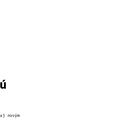
nú
aj novým