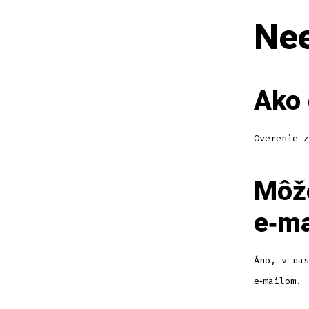
Nee
Ako 
Overenie z
Môže
e‑ma
Áno, v nas
e‑mailom.