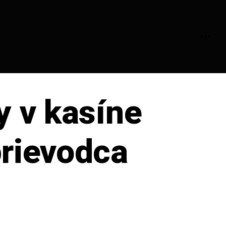
MENÚ
y v kasíne
rievodca