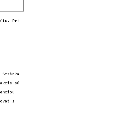
čtu. Pri
 Stránka
akcie sú
enciou
ovať s