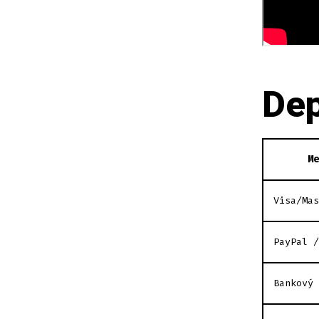
Dep
Me
Visa/Mas
PayPal /
Bankový 