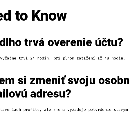
d to Know
dlho trvá overenie účtu?
vyčajne trvá 24 hodín, pri plnom zaťažení až 48 hodín.
m si zmeniť svoju osob
ilovú adresu?
taveniach profilu, ale zmena vyžaduje potvrdenie starým 