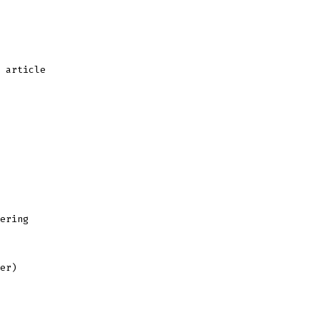
 article
ering
er)