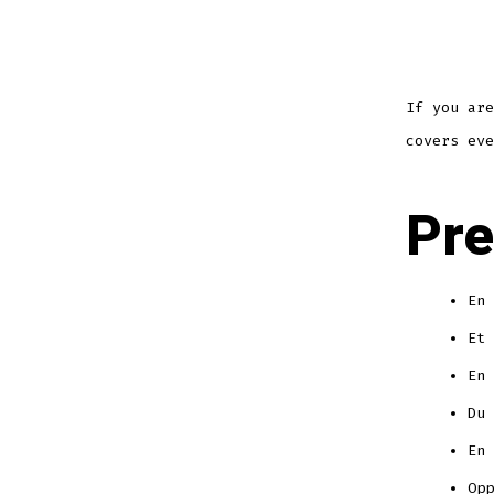
If you ar
covers eve
Pre
En 
Et 
En 
Du 
En 
Opp