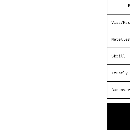
Visa/Mas
Neteller
Skrill
Trustly
Bankover