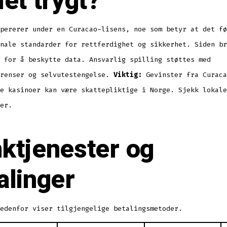
det trygt?
pererer under en Curacao-lisens, noe som betyr at det fø
nale standarder for rettferdighet og sikkerhet. Siden br
 for å beskytte data. Ansvarlig spilling støttes med
grenser og selvutestengelse.
Viktig:
Gevinster fra Curaca
e kasinoer kan være skattepliktige i Norge. Sjekk lokale
er.
ktjenester og
alinger
edenfor viser tilgjengelige betalingsmetoder.