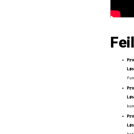
Fei
Pro
Løs
fun
Pro
Løs
kun
Pro
Løs