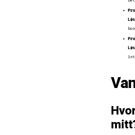
bet
Pro
Løs
bon
Pro
Løs
int
Van
Hvor
mitt