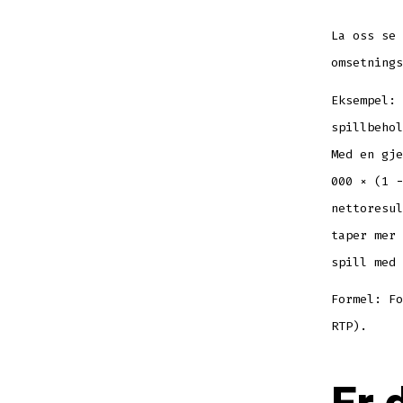
La oss se 
omsetnings
Eksempel: 
spillbehol
Med en gje
000 × (1 −
nettoresul
taper mer 
spill med 
Formel: Fo
RTP).