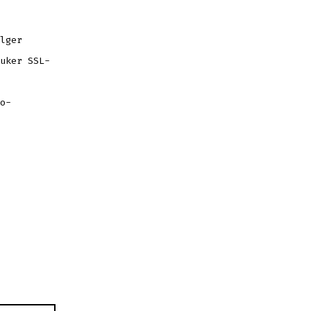
lger
uker SSL-
o-