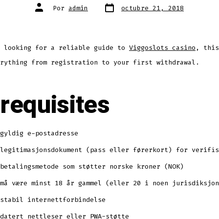
Fecha
Autor
Por
admin
octubre 21, 2018
de
de
publicación
la
entrada
e looking for a reliable guide to
Viggoslots casino
, this
rything from registration to your first withdrawal.
requisites
gyldig e-postadresse
legitimasjonsdokument (pass eller førerkort) for verifis
betalingsmetode som støtter norske kroner (NOK)
må være minst 18 år gammel (eller 20 i noen jurisdiksjon
stabil internettforbindelse
datert nettleser eller PWA-støtte