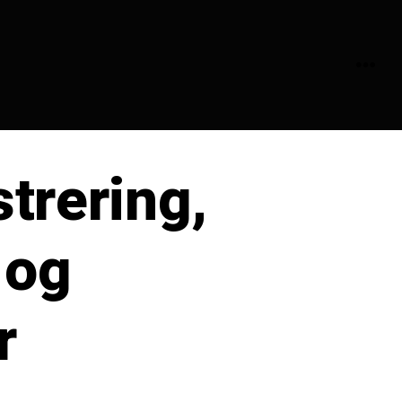
MENÚ
trering,
 og
r