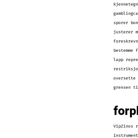
kjennetegn
gamblingca
sporer bon
justerer m
foreskrevn
bestemme f
lapp repre
restriksjo
oversette 
grensen ti
forp
VipZinos r
instrument