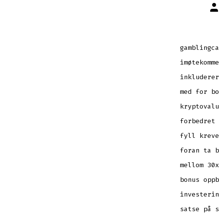
Au
de
la
en
gamblingca
imøtekomme
inkluderer
med for bo
kryptovalu
forbedret 
fyll kreve
foran ta b
mellom 30x
bonus oppb
investerin
satse på s