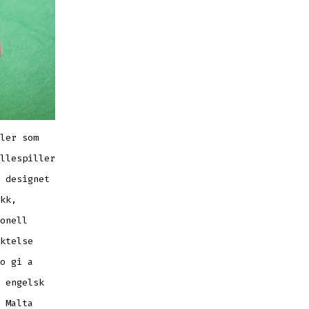
ler som
llespiller
 designet
kk,
onell
ktelse
o gi a
 engelsk
 Malta