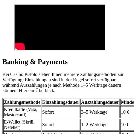
Banking & Payments
Bei Casino Pistolo stehen Ihnen mehrere Zahlungsmethoden zur
Verfügung. Einzahlungen sind in der Regel sofort verfügbar,
während Auszahlungen je nach Methode 1–5 Werktage dauern
können. Hier ein Überblick:
Zahlungsmethode
Einzahlungsdauer
Auszahlungsdauer
Minde
Kreditkarte (Visa,
Sofort
3–5 Werktage
10 €
Mastercard)
E-Wallet (Skrill,
Sofort
1–2 Werktage
10 €
Neteller)