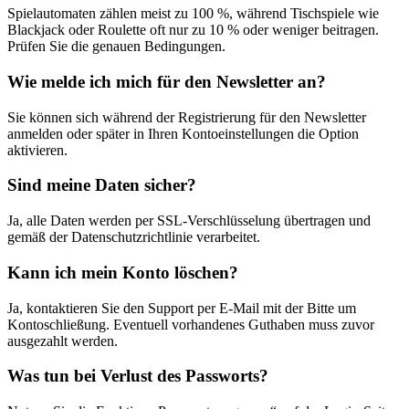
Spielautomaten zählen meist zu 100 %, während Tischspiele wie
Blackjack oder Roulette oft nur zu 10 % oder weniger beitragen.
Prüfen Sie die genauen Bedingungen.
Wie melde ich mich für den Newsletter an?
Sie können sich während der Registrierung für den Newsletter
anmelden oder später in Ihren Kontoeinstellungen die Option
aktivieren.
Sind meine Daten sicher?
Ja, alle Daten werden per SSL-Verschlüsselung übertragen und
gemäß der Datenschutzrichtlinie verarbeitet.
Kann ich mein Konto löschen?
Ja, kontaktieren Sie den Support per E-Mail mit der Bitte um
Kontoschließung. Eventuell vorhandenes Guthaben muss zuvor
ausgezahlt werden.
Was tun bei Verlust des Passworts?