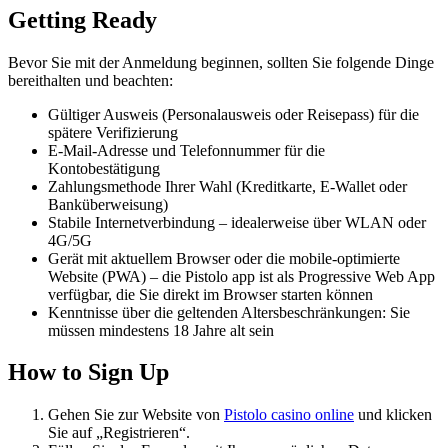
Getting Ready
Bevor Sie mit der Anmeldung beginnen, sollten Sie folgende Dinge
bereithalten und beachten:
Gültiger Ausweis (Personalausweis oder Reisepass) für die
spätere Verifizierung
E-Mail-Adresse und Telefonnummer für die
Kontobestätigung
Zahlungsmethode Ihrer Wahl (Kreditkarte, E-Wallet oder
Banküberweisung)
Stabile Internetverbindung – idealerweise über WLAN oder
4G/5G
Gerät mit aktuellem Browser oder die mobile-optimierte
Website (PWA) – die Pistolo app ist als Progressive Web App
verfügbar, die Sie direkt im Browser starten können
Kenntnisse über die geltenden Altersbeschränkungen: Sie
müssen mindestens 18 Jahre alt sein
How to Sign Up
Gehen Sie zur Website von
Pistolo casino online
und klicken
Sie auf „Registrieren“.