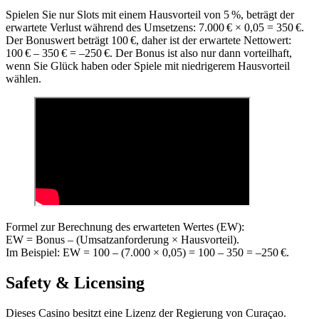
Spielen Sie nur Slots mit einem Hausvorteil von 5 %, beträgt der
erwartete Verlust während des Umsetzens: 7.000 € × 0,05 = 350 €.
Der Bonuswert beträgt 100 €, daher ist der erwartete Nettowert:
100 € – 350 € = –250 €. Der Bonus ist also nur dann vorteilhaft,
wenn Sie Glück haben oder Spiele mit niedrigerem Hausvorteil
wählen.
Formel zur Berechnung des erwarteten Wertes (EW):
EW = Bonus – (Umsatzanforderung × Hausvorteil).
Im Beispiel: EW = 100 – (7.000 × 0,05) = 100 – 350 = –250 €.
Safety & Licensing
Dieses Casino besitzt eine Lizenz der Regierung von Curaçao.