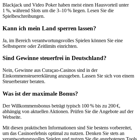
Blackjack und Video Poker haben meist einen Hausvorteil unter
1 %, während Slots um die 3–10 % liegen. Lesen Sie die
Spielbeschreibungen.
Kann ich mein Land sperren lassen?
Ja, im Bereich verantwortungsvolles Spielen können Sie eine
Selbstsperre oder Zeitlimits einrichten.
Sind Gewinne steuerfrei in Deutschland?
Nein, Gewinne aus Curaçao-Casinos sind in der
Einkommensteuererklärung anzugeben. Lassen Sie sich von einem
Steuerberater beraten.
Was ist der maximale Bonus?
Der Willkommensbonus beträgt typisch 100 % bis zu 200 €,
abhängig von aktuellen Aktionen. Prüfen Sie die Angebote auf der
Webseite.
Mit diesen praktischen Informationen sind Sie bestens vorbereitet,
um das Casinoerlebnis optimal zu nutzen. Denken Sie stets an
verantwortungsvolles Spielen und nutzen Sie die angebotenen Tools