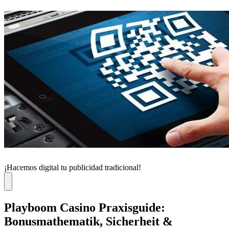
Saltar
al
contenido
¡Hacemos digital tu publicidad tradicional!
Menú
Playboom Casino Praxisguide:
Bonusmathematik, Sicherheit &