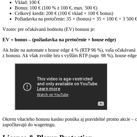
Vklad: 100 €
Bonus: 100 € (100 % z 100 €, max. 500 €)
Celkový kredit: 200 € (100 € vklad + 100 € bonus)
Požiadavka na pretočenie: 35 × (bonus) = 35 × 100 € = 3 500 
Vzorec pre očakávanú hodnotu (EV) bonusu je:
EV = bonus – (požiadavka na pretočenie × house edge)
Ak hráte na automate s house edge 4 % (RTP 96 %), vaša očakávaná st
z bonusu. Ak však zvolíte hru s vyšším RTP (napr. 98 %), house edge 
Okrem vítacieho bonusu kasíno ponúka aj pravidelné promo akcie – cas
započítavajú do wageringu.