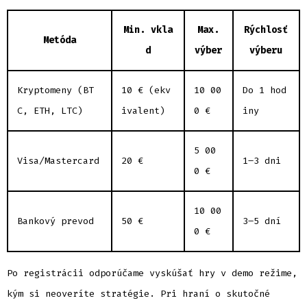
Min. vkla
Max.
Rýchlosť
Metóda
d
výber
výberu
Kryptomeny (BT
10 € (ekv
10 00
Do 1 hod
C, ETH, LTC)
ivalent)
0 €
iny
5 00
Visa/Mastercard
20 €
1–3 dni
0 €
10 00
Bankový prevod
50 €
3–5 dní
0 €
Po registrácii odporúčame vyskúšať hry v demo režime,
kým si neoveríte stratégie. Pri hraní o skutočné