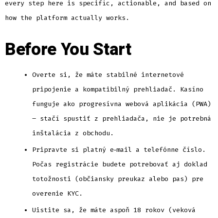
every step here is specific, actionable, and based on
how the platform actually works.
Before You Start
Overte si, že máte stabilné internetové
pripojenie a kompatibilný prehliadač. Kasíno
funguje ako progresívna webová aplikácia (PWA)
– stačí spustiť z prehliadača, nie je potrebná
inštalácia z obchodu.
Pripravte si platný e‑mail a telefónne číslo.
Počas registrácie budete potrebovať aj doklad
totožnosti (občiansky preukaz alebo pas) pre
overenie KYC.
Uistite sa, že máte aspoň 18 rokov (veková