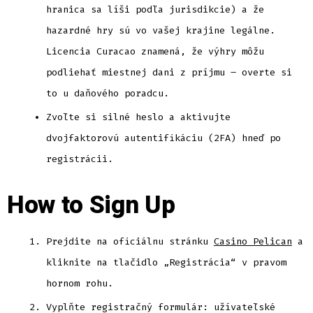
hranica sa líši podľa jurisdikcie) a že
hazardné hry sú vo vašej krajine legálne.
Licencia Curacao znamená, že výhry môžu
podliehať miestnej dani z príjmu – overte si
to u daňového poradcu.
Zvoľte si silné heslo a aktivujte
dvojfaktorovú autentifikáciu (2FA) hneď po
registrácii.
How to Sign Up
Prejdite na oficiálnu stránku
Casino Pelican
a
kliknite na tlačidlo „Registrácia“ v pravom
hornom rohu.
Vyplňte registračný formulár: užívateľské