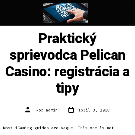
Saltar
ME
al
contenido
Praktický
sprievodca Pelican
Casino: registrácia a
tipy
Fecha
Autor
Por
admin
abril 3, 2018
de
de
publicación
la
entrada
Most iGaming guides are vague. This one is not —