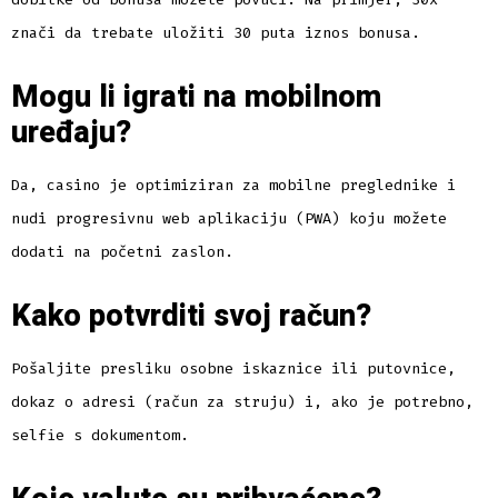
znači da trebate uložiti 30 puta iznos bonusa.
Mogu li igrati na mobilnom
uređaju?
Da, casino je optimiziran za mobilne preglednike i
nudi progresivnu web aplikaciju (PWA) koju možete
dodati na početni zaslon.
Kako potvrditi svoj račun?
Pošaljite presliku osobne iskaznice ili putovnice,
dokaz o adresi (račun za struju) i, ako je potrebno,
selfie s dokumentom.