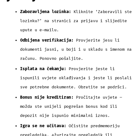
Zaboravljena lozinka:
Kliknite ‘Zaboravili ste
lozinku?’ na stranici za prijavu i slijedite
upute u e-mailu.
Odbijena verifikacija:
Provjerite jesu li
dokumenti jasni, u boji i u skladu s imenom na
računu. Ponovno pošaljite.
Isplata na čekanju:
Provjerite jeste li
ispunili uvjete oklađivanja i jeste li poslali
sve potrebne dokumente. Obratite se podršci.
Bonus nije kreditiran:
Pročitajte uvjete –
možda ste unijeli pogrešan bonus kod ili
depozit nije ispunio minimalni iznos.
Igra se ne učitava:
Očistite predmemoriju
preglednika, ažurirajte preglednik ili