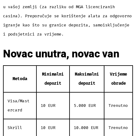
u vašoj zemlji (za razliku od MGA licenciranih
casina). Preporučuje se korištenje alata za odgovorno
igranje kao što su granice depozita, samoisključenje
i podsjetnici za vrijeme.
Novac unutra, novac van
Minimalni
Maksimalni
Vrijeme
Metoda
depozit
depozit
obrade
Visa/Mast
10 EUR
5.000 EUR
Trenutno
ercard
Skrill
10 EUR
10.000 EUR
Trenutno