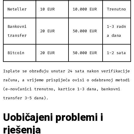
Neteller
10 EUR
10.000 EUR
Trenutno
Bankovni
1-3 radn
20 EUR
50.000 EUR
transfer
a dana
Bitcoin
20 EUR
50.000 EUR
1-2 sata
Isplate se obrađuju unutar 24 sata nakon verifikacije
računa, a vrijeme prispijeća ovisi o odabranoj metodi
(e-novčanici trenutno, kartice 1-3 dana, bankovni
transfer 3-5 dana).
Uobičajeni problemi i
rješenja