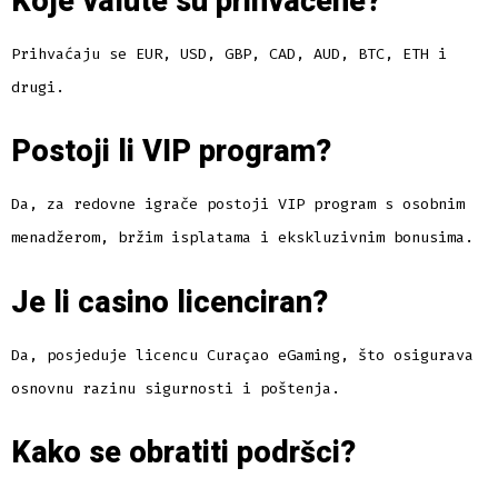
Koje valute su prihvaćene?
Prihvaćaju se EUR, USD, GBP, CAD, AUD, BTC, ETH i
drugi.
Postoji li VIP program?
Da, za redovne igrače postoji VIP program s osobnim
menadžerom, bržim isplatama i ekskluzivnim bonusima.
Je li casino licenciran?
Da, posjeduje licencu Curaçao eGaming, što osigurava
osnovnu razinu sigurnosti i poštenja.
Kako se obratiti podršci?