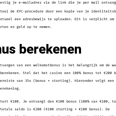
estig je e-mailadres via de link die je per mail ontvang
tooi de KYC-procedure door een kopie van je identiteitsb
ntueel een adresbewijs te uploaden. Dit is verplicht om 
rten en geld op te nemen.
us berekenen
tvangen van een welkomstbonus is het belangrijk om de wa
berekenen. Stel dat het casino een 100% bonus tot €200 b
ereiste van 35x (bonus + storting). Hieronder volgt een
erekening.
tort €100. Je ontvangt dan €100 bonus (100% van €100, to
totale saldo is €200 (€100 storting + €100 bonus). De