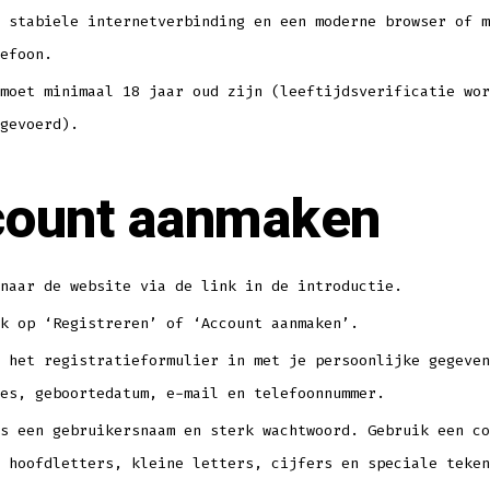
 stabiele internetverbinding en een moderne browser of m
efoon.
moet minimaal 18 jaar oud zijn (leeftijdsverificatie wor
gevoerd).
count aanmaken
naar de website via de link in de introductie.
k op ‘Registreren’ of ‘Account aanmaken’.
 het registratieformulier in met je persoonlijke gegeven
res, geboortedatum, e-mail en telefoonnummer.
s een gebruikersnaam en sterk wachtwoord. Gebruik een co
 hoofdletters, kleine letters, cijfers en speciale teken