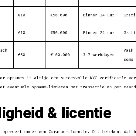
€10
€50.000
Binnen 24 uur
Grati
€10
€50.000
Binnen 24 uur
Grati
sch
Vaak 
€50
€100.000
3-7 werkdagen
soms 
or opnames is altijd een succesvolle KYC-verificatie ver
et eventuele opname-limieten per transactie en per maand
ligheid & licentie
 opereert onder een Curacao-licentie. Dit betekent dat h