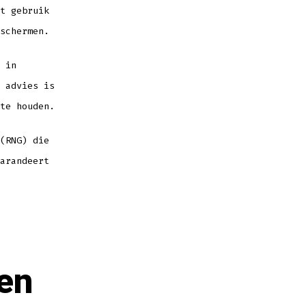
t gebruik
schermen.
 in
 advies is
te houden.
(RNG) die
arandeert
en