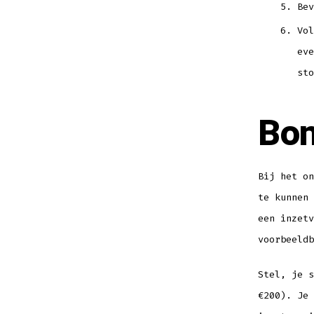
Bev
Vol
eve
sto
Bon
Bij het on
te kunnen 
een inzetv
voorbeeldb
Stel, je s
€200). Je 