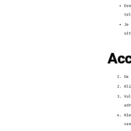
Een
tel
Je 
uit
Ac
Ga 
Kli
Vul
ad
Kie
van