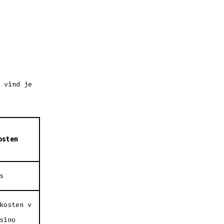
 vind je
osten
s
kosten v
sino