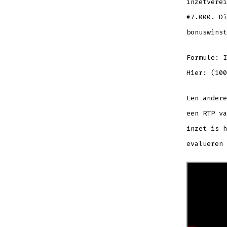
inzetverei
€7.000. Di
bonuswinst
Formule: I
Hier: (100
Een andere
een RTP va
inzet is h
evalueren 