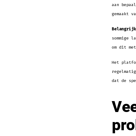
aan bepaal
gemaakt va
Belangrijk
sommige la
om dit met
Het platfo
regelmatig
dat de spe
Ve
pro