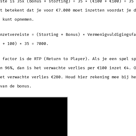
ste is 35x (bonus + storting) = 35 × (€100 + €100) = 35 
t betekent dat je voor €7.000 moet inzetten voordat je d
 kunt opnemen.
nzetvereiste = (Storting + Bonus) × Vermenigvuldigingsfa
 + 100) × 35 = 7000.
 factor is de RTP (Return to Player). Als je een spel sp
n 96%, dan is het verwachte verlies per €100 inzet €4. O
et verwachte verlies €280. Houd hier rekening mee bij he
van de bonus.