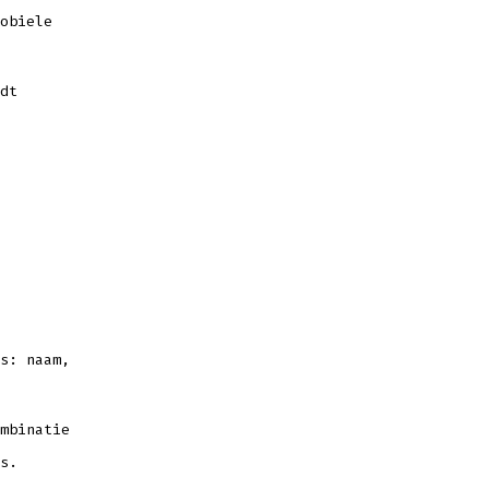
obiele
dt
s: naam,
mbinatie
s.