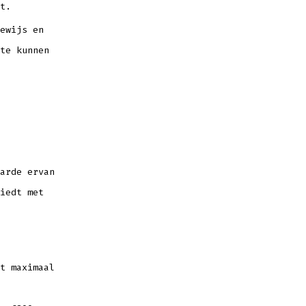
t.
ewijs en
te kunnen
arde ervan
iedt met
t maximaal