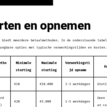
rten en opnemen
 biedt meerdere betaalmethoden. In de onderstaande tabel
angbare opties met typische verwerkingstijden en kosten.
etho
Minimale
Maximale
Verwerkingsti
K
storting
storting
jd opname
€10
€10.000
1-3 werkdagen
Grati
rd
Geen 
€20
€5.000
1-5 werkdagen
)
an ca