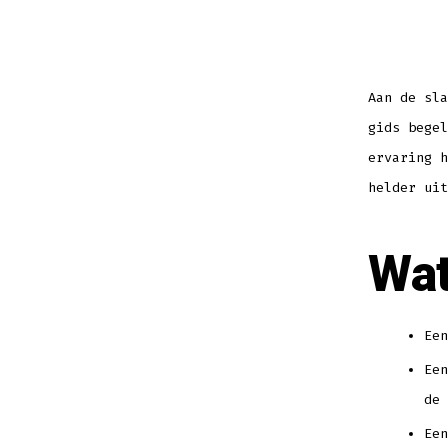
Aan de sl
gids begel
ervaring h
helder uit
Wat
Een
Een
de 
Een