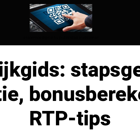
¡Hacemos digital tu publicidad tradicional!
ijkgids: stapsg
tie, bonusbere
RTP-tips